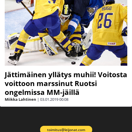
Jättimäinen yllätys muhii! Voitosta
voittoon marssinut Ruotsi
ongelmissa MM-jäillä
Miikka Lahtinen
|
03.01.2019
00:08
toimitus@leijonat.com