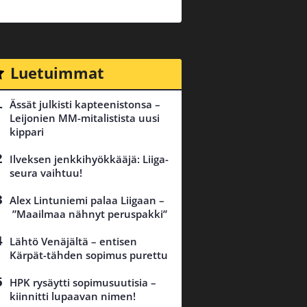
Luetuimmat
Ässät julkisti kapteenistonsa –
Leijonien MM-mitalistista uusi
kippari
Ilveksen jenkkihyökkääjä: Liiga-
seura vaihtuu!
Alex Lintuniemi palaa Liigaan –
”Maailmaa nähnyt peruspakki”
Lähtö Venäjältä – entisen
Kärpät-tähden sopimus purettu
HPK rysäytti sopimusuutisia –
kiinnitti lupaavan nimen!