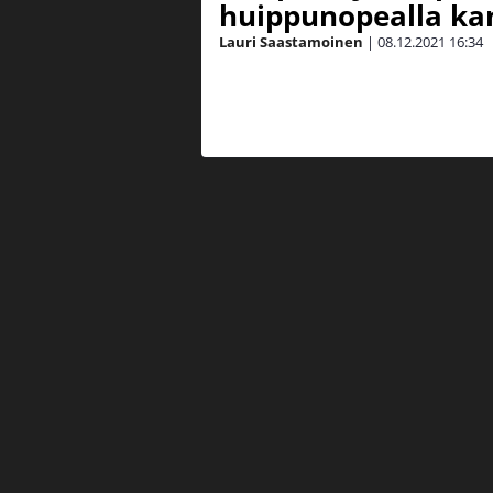
huippunopealla kan
Lauri Saastamoinen
|
08.12.2021
16:34