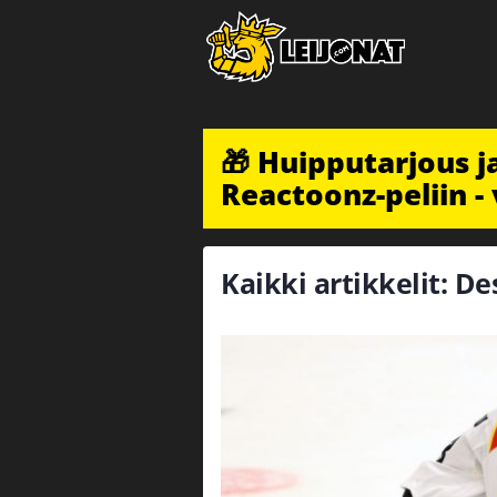
🎁 Huipputarjous 
Reactoonz-peliin - 
Kaikki artikkelit: D