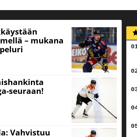
kkäystään
nimellä – mukana
peluri
aishankinta
ga-seuraan!
la: Vahvistuu