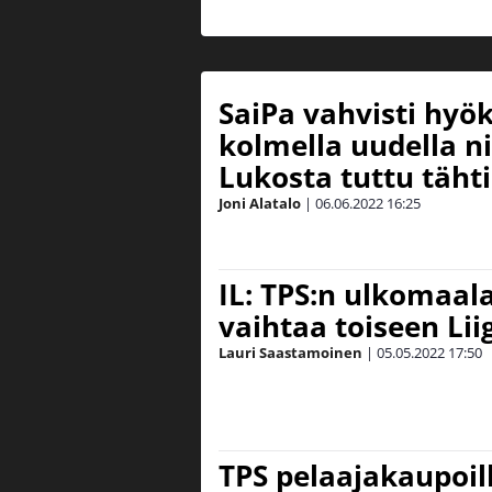
SaiPa vahvisti hyö
kolmella uudella 
Lukosta tuttu tähti
Joni Alatalo
|
06.06.2022
16:25
IL: TPS:n ulkomaal
vaihtaa toiseen Lii
Lauri Saastamoinen
|
05.05.2022
17:50
TPS pelaajakaupoil