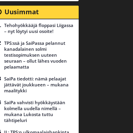
Uusimmat
Tehohyökkääjä floppasi Liigassa
– nyt löytyi uusi osoite!
TPS:ssä ja SaiPassa pelannut
kanadalainen solmi
testisopimuksen uuteen
seuraan – ollut lähes vuoden
pelaamatta
SaiPa tiedotti: nämä pelaajat
jättävät joukkueen – mukana
maalitykki
SaiPa vahvisti hyökkäystään
kolmella uudella nimellä –
mukana Lukosta tuttu
tähtipeluri
IL: TPS:n ulkomaalaishankinta