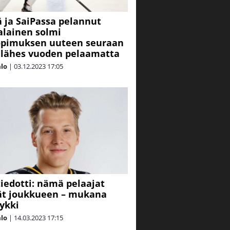
ä ja SaiPassa pelannut
lainen solmi
opimuksen uuteen seuraan
t lähes vuoden pelaamatta
alo
|
03.12.2023
17:05
tiedotti: nämä pelaajat
ät joukkueen – mukana
ykki
alo
|
14.03.2023
17:15