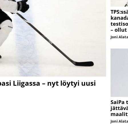
TPS:ss
kanada
testis
– ollu
Joni Alat
si Liigassa – nyt löytyi uusi
SaiPa 
jättäv
maalit
Joni Alat