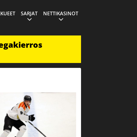
KUEET
SARJAT
NETTIKASINOT
egakierros