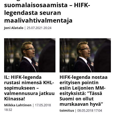
suomalaisosaamista – HIFK-
legendasta seuran
maalivahtivalmentaja
Joni Alatalo
|
25.07.2021
20:24
IL: HIFK-legenda
HIFK-legenda nostaa
rustasi nimensä KHL-
erityisen pointin
sopimukseen –
esiin Leijonien MM-
valmennusura jatkuu
esityksistä: ”Tässä
Kiinassa!
Suomi on ollut
murskaavan hyvä”
Miikka Lahtinen
|
17.05.2018
18:32
toimitus
|
08.05.2018
17:04