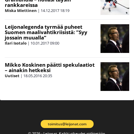
rankkareissa
Miska Miettinen
|
14.12.2017
18:19
Leijonalegenda tyrmää puheet
Suomen maalivahtikriisistä: ”Syy
jossain muualla”
Ilari Isotalo
|
10.01.2017
09:00
Mikko Koskinen päätti spekulaatiot
– ainakin hetkeksi
Uutiset
|
18.05.2016
20:35
toimitus@leijonat.com
© 2026 - Leijonat. Kaikki oikeudet pidätetään.