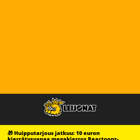
🎁 Huipputarjous jatkuu: 10 euron
kierrätysvapaa megakierros Reactoonz-