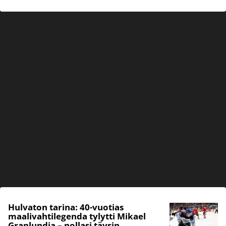
Hulvaton tarina: 40-vuotias
maalivahtilegenda tylytti Mikael
Granlundia – nollasi täysin