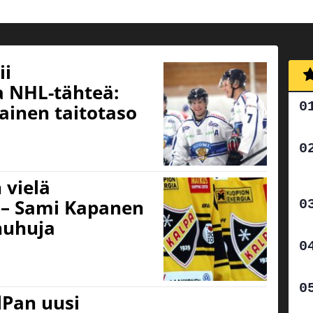
ii
 NHL-tähteä:
ainen taitotaso
n vielä
 – Sami Kapanen
ohuhuja
lPan uusi