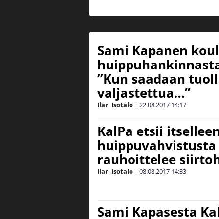
Sami Kapanen koul
huippuhankinnasta
”Kun saadaan tuoll
valjastettua…”
Ilari Isotalo
|
22.08.2017
14:17
KalPa etsii itsellee
huippuvahvistusta
rauhoittelee siirt
Ilari Isotalo
|
08.08.2017
14:33
Sami Kapasesta Ka