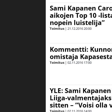
Sami Kapanen Caro
aikojen Top 10 -list
nopein luistelija”
Toimitus
|
21.12.2016
20:00
Kommentti: Kunnon
omistaja Kapasest
Toimitus
|
02.11.2016
17:00
YLE: Sami Kapanen
Liiga-valmentajaksi
sitten – ”Voisi oll
Toimitus
|
02.11.2016
14:00