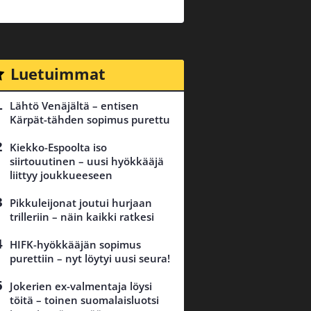
Luetuimmat
Lähtö Venäjältä – entisen
Kärpät-tähden sopimus purettu
Kiekko-Espoolta iso
siirtouutinen – uusi hyökkääjä
liittyy joukkueeseen
Pikkuleijonat joutui hurjaan
trilleriin – näin kaikki ratkesi
HIFK-hyökkääjän sopimus
purettiin – nyt löytyi uusi seura!
Jokerien ex-valmentaja löysi
töitä – toinen suomalaisluotsi