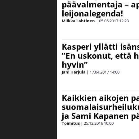
päävalmentaja – a
leijonalegenda!
Miikka Lahtinen
|
05.05.2017
12:23
Kasperi yllätti isä
”En uskonut, että 
hyvin”
Jani Harjula
|
17.04.2017
14:00
Kaikkien aikojen pa
suomalaisurheiluk
ja Sami Kapanen p
Toimitus
|
25.12.2016
10:00