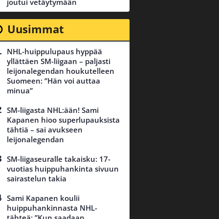
joutui vetäytymään
Uusimmat
NHL-huippulupaus hyppää
yllättäen SM-liigaan – paljasti
leijonalegendan houkutelleen
Suomeen: ”Hän voi auttaa
minua”
SM-liigasta NHL:ään! Sami
Kapanen hioo superlupauksista
tähtiä – sai avukseen
leijonalegendan
SM-liigaseuralle takaisku: 17-
vuotias huippuhankinta sivuun
sairastelun takia
Sami Kapanen koulii
huippuhankinnasta NHL-
tähteä: ”Kun saadaan