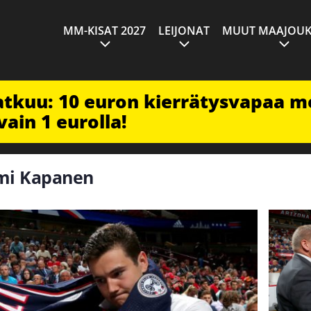
MM-KISAT 2027
LEIJONAT
MUUT MAAJOUK
jatkuu: 10 euron kierrätysvapaa m
vain 1 eurolla!
ami Kapanen