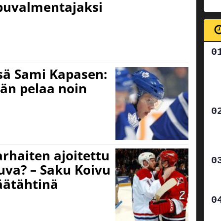
puvalmentajaksi
nsä Sami Kapasen:
hän pelaa noin
rhaiten ajoitettu
uva? – Saku Koivu
äätähtinä