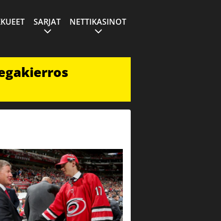
KUEET
SARJAT
NETTIKASINOT
egakierros