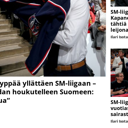
SM-lii
Kapane
tähtiä
leijon
Ilari Isot
ppää yllättäen SM-liigaan –
endan houkutelleen Suomeen:
ua”
SM-lii
vuotia
sairas
Ilari Isot