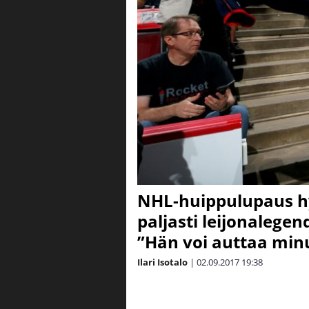
NHL-huippulupaus hy
paljasti leijonaleg
”Hän voi auttaa min
Ilari Isotalo
|
02.09.2017
19:38