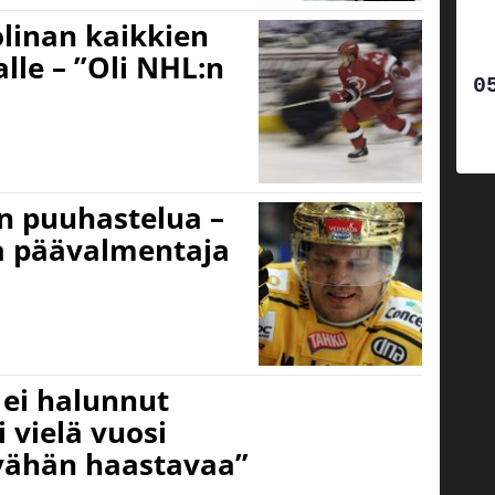
linan kaikkien
alle – ”Oli NHL:n
 puuhastelua –
a päävalmentaja
 ei halunnut
 vielä vuosi
a vähän haastavaa”