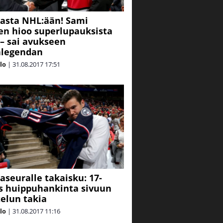
gasta NHL:ään! Sami
n hioo superlupauksista
 – sai avukseen
alegendan
alo
|
31.08.2017
17:51
gaseuralle takaisku: 17-
s huippuhankinta sivuun
telun takia
alo
|
31.08.2017
11:16