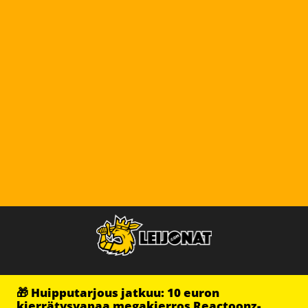
🎁 Huipputarjous jatkuu: 10 euron
kierrätysvapaa megakierros Reactoonz-