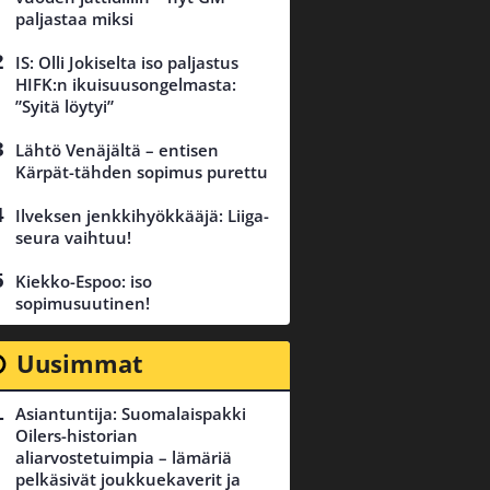
paljastaa miksi
IS: Olli Jokiselta iso paljastus
HIFK:n ikuisuusongelmasta:
”Syitä löytyi”
Lähtö Venäjältä – entisen
Kärpät-tähden sopimus purettu
Ilveksen jenkkihyökkääjä: Liiga-
seura vaihtuu!
Kiekko-Espoo: iso
sopimusuutinen!
Uusimmat
Asiantuntija: Suomalaispakki
Oilers-historian
aliarvostetuimpia – lämäriä
pelkäsivät joukkuekaverit ja