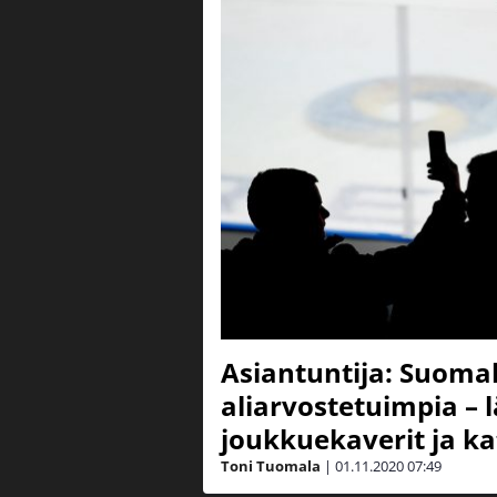
Asiantuntija: Suomal
aliarvostetuimpia – 
joukkuekaverit ja ka
Toni Tuomala
|
01.11.2020
07:49