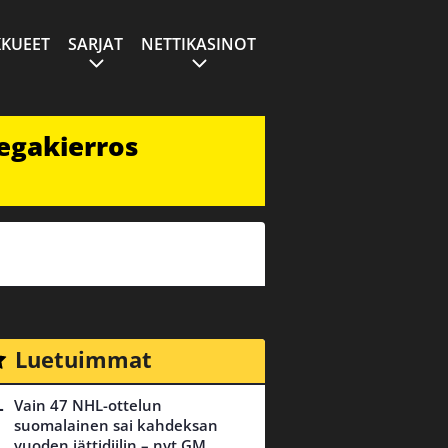
KUEET
SARJAT
NETTIKASINOT
egakierros
Luetuimmat
Vain 47 NHL-ottelun
suomalainen sai kahdeksan
vuoden jättidiilin – nyt GM