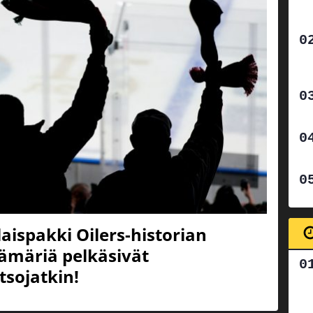
aispakki Oilers-historian
lämäriä pelkäsivät
tsojatkin!