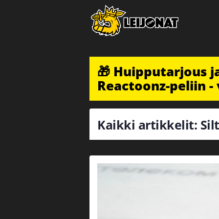
🎁 Huipputarjous 
Reactoonz-peliin - 
Kaikki artikkelit: Si