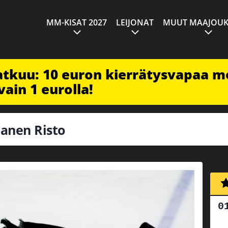
MM-KISAT 2027
LEIJONAT
MUUT MAAJOUK
jatkuu: 10 euron kierrätysvapaa m
vain 1 eurolla!
ltanen Risto