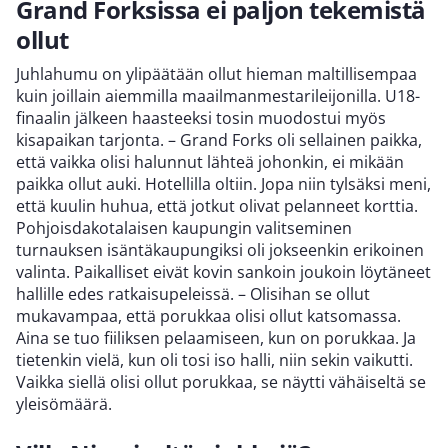
Grand Forksissa ei paljon tekemistä
ollut
Juhlahumu on ylipäätään ollut hieman maltillisempaa
kuin joillain aiemmilla maailmanmestarileijonilla. U18-
finaalin jälkeen haasteeksi tosin muodostui myös
kisapaikan tarjonta. – Grand Forks oli sellainen paikka,
että vaikka olisi halunnut lähteä johonkin, ei mikään
paikka ollut auki. Hotellilla oltiin. Jopa niin tylsäksi meni,
että kuulin huhua, että jotkut olivat pelanneet korttia.
Pohjoisdakotalaisen kaupungin valitseminen
turnauksen isäntäkaupungiksi oli jokseenkin erikoinen
valinta. Paikalliset eivät kovin sankoin joukoin löytäneet
hallille edes ratkaisupeleissä. – Olisihan se ollut
mukavampaa, että porukkaa olisi ollut katsomassa.
Aina se tuo fiiliksen pelaamiseen, kun on porukkaa. Ja
tietenkin vielä, kun oli tosi iso halli, niin sekin vaikutti.
Vaikka siellä olisi ollut porukkaa, se näytti vähäiseltä se
yleisömäärä.