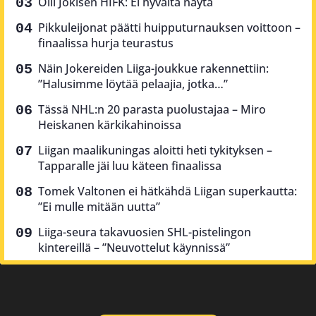
Olli Jokisen HIFK: Ei hyvältä näytä
Pikkuleijonat päätti huipputurnauksen voittoon –
finaalissa hurja teurastus
Näin Jokereiden Liiga-joukkue rakennettiin:
”Halusimme löytää pelaajia, jotka…”
Tässä NHL:n 20 parasta puolustajaa – Miro
Heiskanen kärkikahinoissa
Liigan maalikuningas aloitti heti tykityksen –
Tapparalle jäi luu käteen finaalissa
Tomek Valtonen ei hätkähdä Liigan superkautta:
”Ei mulle mitään uutta”
Liiga-seura takavuosien SHL-pistelingon
kintereillä – ”Neuvottelut käynnissä”