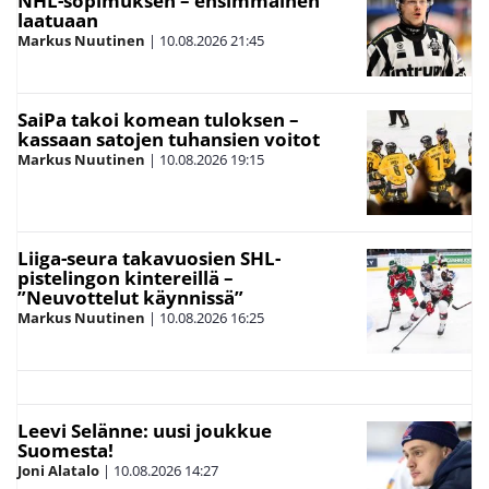
NHL-sopimuksen – ensimmäinen
laatuaan
Markus Nuutinen
|
10.08.2026
21:45
SaiPa takoi komean tuloksen –
kassaan satojen tuhansien voitot
Markus Nuutinen
|
10.08.2026
19:15
Liiga-seura takavuosien SHL-
pistelingon kintereillä –
”Neuvottelut käynnissä”
Markus Nuutinen
|
10.08.2026
16:25
Leevi Selänne: uusi joukkue
Suomesta!
Joni Alatalo
|
10.08.2026
14:27