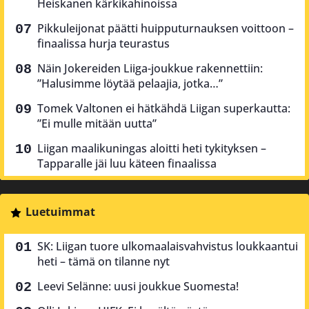
Heiskanen kärkikahinoissa
Pikkuleijonat päätti huipputurnauksen voittoon –
finaalissa hurja teurastus
Näin Jokereiden Liiga-joukkue rakennettiin:
”Halusimme löytää pelaajia, jotka…”
Tomek Valtonen ei hätkähdä Liigan superkautta:
”Ei mulle mitään uutta”
Liigan maalikuningas aloitti heti tykityksen –
Tapparalle jäi luu käteen finaalissa
Luetuimmat
SK: Liigan tuore ulkomaalaisvahvistus loukkaantui
heti – tämä on tilanne nyt
Leevi Selänne: uusi joukkue Suomesta!