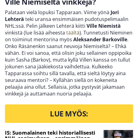
Ville Niemiseltä vinkkejä?
Palataan vielä lopuksi Tapparaan. Viime yönä
Jori
Lehterä
teki uransa ensimmäisen pudotuspelimaalin
NHL:ssä. Pelin jälkeen Lehterä kiitti
Ville Niemistä
vinkistä (lue lisää aiheesta
täältä
). Tunnetusti Nieminen
on toiminut mentorina myös
Aleksander Barkoville
.
Onko Räsänenkin saanut neuvoja Niemiseltä? – Ehkä
vähän. Ei voi sanoa, että olisin joku sellainen oppipoika
kuin Sasha (Barkov), mutta kyllä Villen kanssa on tullut
jokunen sana jääkiekosta vaihdettua. Kulkeeko
Tapparassa soihtu sillä tavalla, että sieltä löytyy aina
seuraava mentori? – Kyllähän siellä on kokeneita
pelaajia aina ollut. Sellaisia, jotka pystyvät jakamaan
vinkkejä ja auttamaan nuoria pelaajia.
LUE MYÖS:
IS: Suomalainen teki historiallisesti