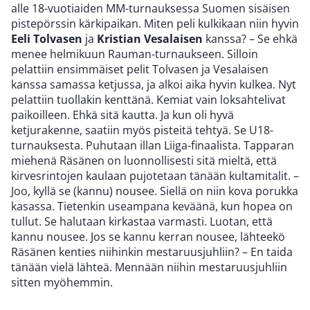
alle 18-vuotiaiden MM-turnauksessa Suomen sisäisen
pistepörssin kärkipaikan. Miten peli kulkikaan niin hyvin
Eeli Tolvasen
ja
Kristian Vesalaisen
kanssa? – Se ehkä
menee helmikuun Rauman-turnaukseen. Silloin
pelattiin ensimmäiset pelit Tolvasen ja Vesalaisen
kanssa samassa ketjussa, ja alkoi aika hyvin kulkea. Nyt
pelattiin tuollakin kenttänä. Kemiat vain loksahtelivat
paikoilleen. Ehkä sitä kautta. Ja kun oli hyvä
ketjurakenne, saatiin myös pisteitä tehtyä. Se U18-
turnauksesta. Puhutaan illan Liiga-finaalista. Tapparan
miehenä Räsänen on luonnollisesti sitä mieltä, että
kirvesrintojen kaulaan pujotetaan tänään kultamitalit. –
Joo, kyllä se (kannu) nousee. Siellä on niin kova porukka
kasassa. Tietenkin useampana keväänä, kun hopea on
tullut. Se halutaan kirkastaa varmasti. Luotan, että
kannu nousee. Jos se kannu kerran nousee, lähteekö
Räsänen kenties niihinkin mestaruusjuhliin? – En taida
tänään vielä lähteä. Mennään niihin mestaruusjuhliin
sitten myöhemmin.