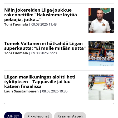
Näin Jokereiden Liiga-joukkue
rakennettiin: ”Halusimme löytää
pelaajia, jotka…”
Toni Tuomala
|
09.08.2026
11:43
Tomek Valtonen ei hätkähdä Liigan
superkautta: ”Ei mulle mitään uutta”
Toni Tuomala
|
09.08.2026
09:20
Liigan maalikuningas aloitti heti
tykityksen – Tapparalle jäi luu
käteen finaalissa
Lauri Saastamoinen
|
08.08.2026
19:35
AIHEET
Pikkuleijonat
Räsänen Aapeli