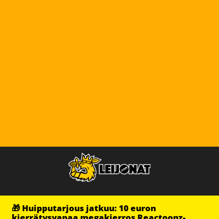
🎁 Huipputarjous jatkuu: 10 euron
kierrätysvapaa megakierros Reactoonz-