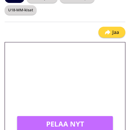
U18-MM-kisat
Jaa
🎁 Huipputarjous jatkuu: 10
euron kierrätysvapaa
megakierros Reactoonz-
peliin – vain 1 eurolla!
Peli: Reactoonz
Vain uusille asiakkaille!
PELAA NYT