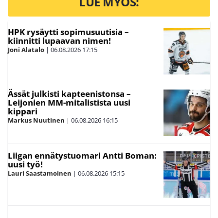
LUE MYÖS:
HPK rysäytti sopimusuutisia –
kiinnitti lupaavan nimen!
Joni Alatalo
|
06.08.2026
17:15
Ässät julkisti kapteenistonsa –
Leijonien MM-mitalistista uusi
kippari
Markus Nuutinen
|
06.08.2026
16:15
Liigan ennätystuomari Antti Boman:
uusi työ!
Lauri Saastamoinen
|
06.08.2026
15:15