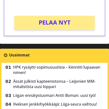
Ei kierrätysvaatimusta!
PELAA NYT
Uusimmat
HPK rysäytti sopimusuutisia – kiinnitti lupaavan
nimen!
Ässät julkisti kapteenistonsa – Leijonien MM-
mitalistista uusi kippari
Liigan ennätystuomari Antti Boman: uusi työ!
Ilveksen jenkkihyökkääjä: Liiga-seura vaihtuu!