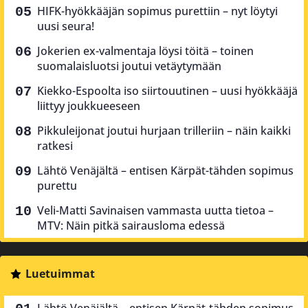
HIFK-hyökkääjän sopimus purettiin – nyt löytyi
uusi seura!
Jokerien ex-valmentaja löysi töitä – toinen
suomalaisluotsi joutui vetäytymään
Kiekko-Espoolta iso siirtouutinen – uusi hyökkääjä
liittyy joukkueeseen
Pikkuleijonat joutui hurjaan trilleriin – näin kaikki
ratkesi
Lähtö Venäjältä – entisen Kärpät-tähden sopimus
purettu
Veli-Matti Savinaisen vammasta uutta tietoa –
MTV: Näin pitkä sairausloma edessä
Luetuimmat
Lähtö Venäjältä – entisen Kärpät-tähden sopimus