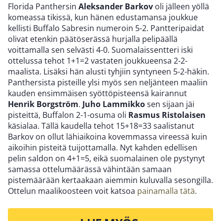
Florida Panthersin
Aleksander Barkov
oli jälleen yöllä
komeassa tikissä, kun hänen edustamansa joukkue
kellisti Buffalo Sabresin numeroin 5-2. Pantteripaidat
olivat etenkin päätöserässä hurjalla pelipäällä
voittamalla sen selvästi 4-0.
Suomalaissentteri iski
ottelussa tehot 1+1=2 vastaten joukkueensa 2-2-
maalista. Lisäksi hän alusti tyhjiin syntyneen 5-2-häkin.
Panthersista pisteille ylsi myös sen neljänteen maaliin
kauden ensimmäisen syöttöpisteensä kairannut
Henrik Borgström
.
Juho Lammikko
sen sijaan jäi
pisteittä, Buffalon 2-1-osuma oli
Rasmus Ristolaisen
käsialaa.
Tällä kaudella tehot 15+18=33 saalistanut
Barkov on ollut lähiaikoina kovemmassa vireessä kuin
aikoihin pisteitä tuijottamalla. Nyt kahden edellisen
pelin saldon on 4+1=5, eikä suomalainen ole pystynyt
samassa ottelumäärässä vähintään samaan
pistemäärään kertaakaan aiemmin kuluvalla sesongilla.
Ottelun maalikoosteen voit katsoa
painamalla tätä
.