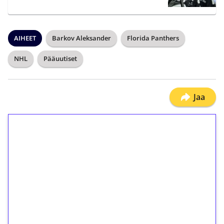
AIHEET
Barkov Aleksander
Florida Panthers
NHL
Pääuutiset
Jaa
1€ = 10€ arvosta
ilmaiskierroksia ilman
kierrätystä!
Talleta 1€
Saat heti 50 ilmaiskierrosta Tuohi 1000 -
peliin (arvo 0,20€ per kierros)!