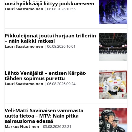
uusi hyökkääjä liittyy joukkueeseen
Lauri Saastamoinen
|
06.08.2026
10:55
Pikkuleijonat joutui hurjaan trilleriin
– näin kaikki ratkesi
Lauri Saastamoinen
|
06.08.2026
10:01
Lähtö Venäjältä – entisen Kärpät-
tähden sopimus purettu
Lauri Saastamoinen
|
06.08.2026
09:24
Veli-Matti Savinaisen vammasta
uutta tietoa – MTV: Näin pitkä
sairausloma edessä
Markus Nuutinen
|
05.08.2026
22:21