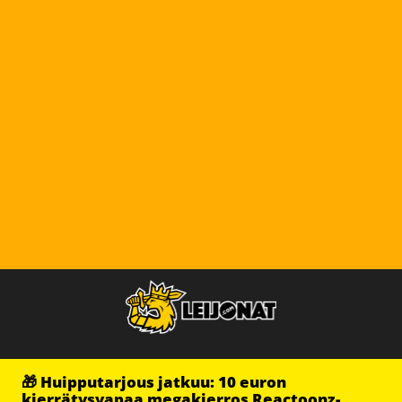
🎁 Huipputarjous jatkuu: 10 euron
kierrätysvapaa megakierros Reactoonz-