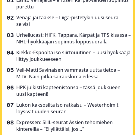
purettu
Venäjä jäi taakse – Liiga-pistetykin uusi seura
selvisi
Urheilucast: HIFK, Tappara, Kärpät ja TPS kisassa –
NHL-hyökkääjän sopimus loppusuoralla
Kiekko-Espoolta iso siirtouutinen – uusi hyökkääjä
liittyy joukkueeseen
Veli-Matti Savinaisen vammasta uutta tietoa –
MTV: Näin pitkä sairausloma edessä
HPK julkisti kapteenistonsa – tässä joukkueen
uusi kapteeni!
Lukon kaksosilta iso ratkaisu – Westerholmit
löysivät uuden seuran
Expressen: SHL-seurat Ässien tehomiehen
kintereillä – ”Ei yllättäisi, jos…”