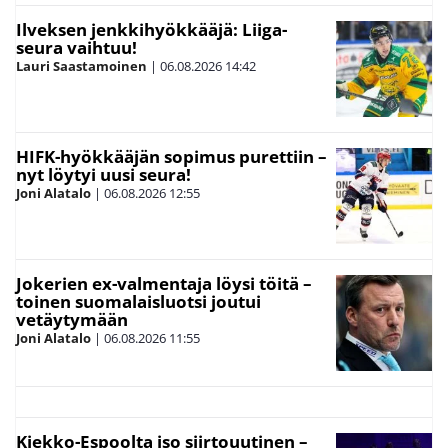
Ilveksen jenkkihyökkääjä: Liiga-
seura vaihtuu!
Lauri Saastamoinen
|
06.08.2026
14:42
HIFK-hyökkääjän sopimus purettiin –
nyt löytyi uusi seura!
Joni Alatalo
|
06.08.2026
12:55
Jokerien ex-valmentaja löysi töitä –
toinen suomalaisluotsi joutui
vetäytymään
Joni Alatalo
|
06.08.2026
11:55
Kiekko-Espoolta iso siirtouutinen –