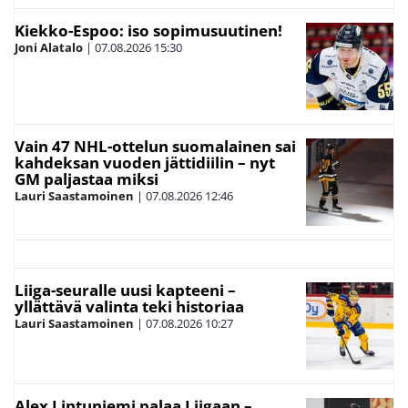
Kiekko-Espoo: iso sopimusuutinen!
Joni Alatalo
|
07.08.2026
15:30
Vain 47 NHL-ottelun suomalainen sai
kahdeksan vuoden jättidiilin – nyt
GM paljastaa miksi
Lauri Saastamoinen
|
07.08.2026
12:46
Liiga-seuralle uusi kapteeni –
yllättävä valinta teki historiaa
Lauri Saastamoinen
|
07.08.2026
10:27
Alex Lintuniemi palaa Liigaan –