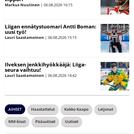
Markus Nuutinen
|
06.08.2026
16:15
Liigan ennätystuomari Antti Boman:
uusi työ!
Lauri Saastamoinen
|
06.08.2026
15:15
Ilveksen jenkkihyökkääjä: Liiga-
seura vaihtuu!
Lauri Saastamoinen
|
06.08.2026
14:42
AIHEET
Haastattelut
Kakko Kaapo
Leijonat
MM-kisat
Pääuutiset
Uutiset