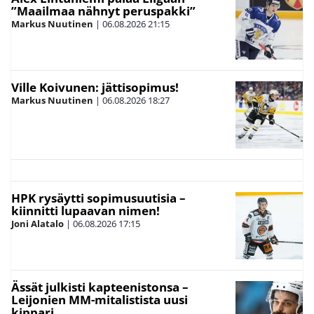
”Maailmaa nähnyt peruspakki”
Markus Nuutinen
|
06.08.2026
21:15
Ville Koivunen: jättisopimus!
Markus Nuutinen
|
06.08.2026
18:27
HPK rysäytti sopimusuutisia –
kiinnitti lupaavan nimen!
Joni Alatalo
|
06.08.2026
17:15
Ässät julkisti kapteenistonsa –
Leijonien MM-mitalistista uusi
kippari