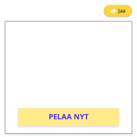
Jaa
1€ = 10€ arvosta
ilmaiskierroksia ilman
kierrätystä!
Talleta 1€
Saat heti 50 ilmaiskierrosta Tuohi 1000 -
peliin (arvo 0,20€ per kierros)!
Ei kierrätysvaatimusta!
PELAA NYT