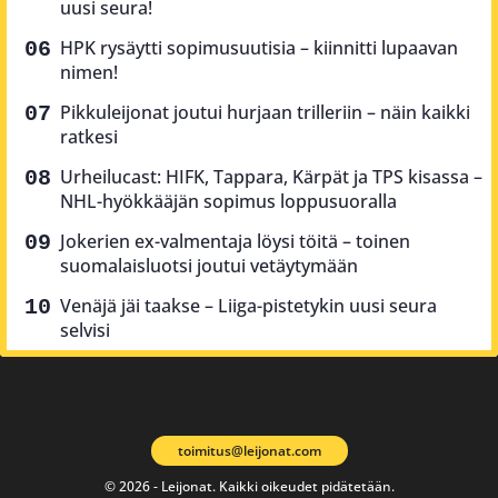
uusi seura!
HPK rysäytti sopimusuutisia – kiinnitti lupaavan
nimen!
Pikkuleijonat joutui hurjaan trilleriin – näin kaikki
ratkesi
Urheilucast: HIFK, Tappara, Kärpät ja TPS kisassa –
NHL-hyökkääjän sopimus loppusuoralla
Jokerien ex-valmentaja löysi töitä – toinen
suomalaisluotsi joutui vetäytymään
Venäjä jäi taakse – Liiga-pistetykin uusi seura
selvisi
toimitus@leijonat.com
© 2026 - Leijonat. Kaikki oikeudet pidätetään.