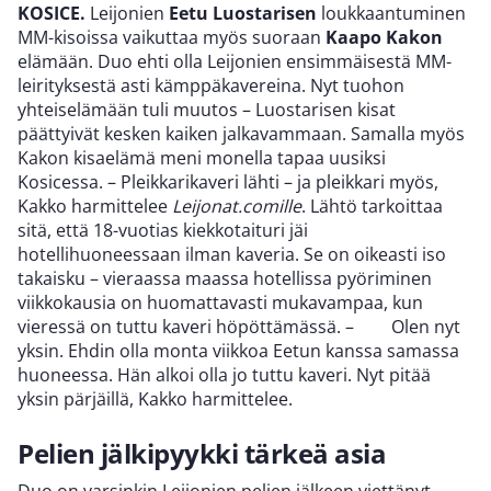
KOSICE.
Leijonien
Eetu Luostarisen
loukkaantuminen
MM-kisoissa vaikuttaa myös suoraan
Kaapo Kakon
elämään. Duo ehti olla Leijonien ensimmäisestä MM-
leirityksestä asti kämppäkavereina. Nyt tuohon
yhteiselämään tuli muutos – Luostarisen kisat
päättyivät kesken kaiken jalkavammaan. Samalla myös
Kakon kisaelämä meni monella tapaa uusiksi
Kosicessa. – Pleikkarikaveri lähti – ja pleikkari myös,
Kakko harmittelee
Leijonat.comille
. Lähtö tarkoittaa
sitä, että 18-vuotias kiekkotaituri jäi
hotellihuoneessaan ilman kaveria. Se on oikeasti iso
takaisku – vieraassa maassa hotellissa pyöriminen
viikkokausia on huomattavasti mukavampaa, kun
vieressä on tuttu kaveri höpöttämässä. – Olen nyt
yksin. Ehdin olla monta viikkoa Eetun kanssa samassa
huoneessa. Hän alkoi olla jo tuttu kaveri. Nyt pitää
yksin pärjäillä, Kakko harmittelee.
Pelien jälkipyykki tärkeä asia