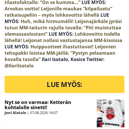
tilastofaktalle: ”On se kumma…”
LUE MYÖS:
Arvokas voitto! Leijonille maukas ”kilpailuetu”
ratkaisupeliin – myös lohkovoitto lähellä
LUE
MYÖS:
Huh, mikä hirmumälli! Leijonajärkäle jyräsi
tutun MM-taiturin rajulla tavalla: ”Piti muistuttaa
olemassaolostani”
LUE MYÖS:
Lohkovoitto todella
lähellä! Leijonat nollasi vastustajansa MM-kisoissa
LUE MYÖS:
Huippuotteet ihastuttavat! Leijonien
tehopakki loistaa MM-jäillä: ”Pystyn pelaamaan
kovalla tasolla”
Ilari Isotalo, Kosice Twitter:
@IlariIsotalo
LUE MYÖS:
Nyt se on varmaa: Ketterän
kohtalolle sinetti!
Joni Alatalo
|
07.08.2026
16:07