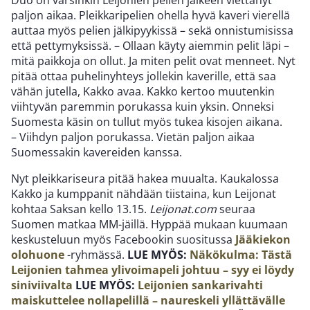
Duo on varsinkin Leijonien pelien jälkeen viettänyt
paljon aikaa. Pleikkaripelien ohella hyvä kaveri vierellä
auttaa myös pelien jälkipyykissä – sekä onnistumisissa
että pettymyksissä. – Ollaan käyty aiemmin pelit läpi –
mitä paikkoja on ollut. Ja miten pelit ovat menneet. Nyt
pitää ottaa puhelinyhteys jollekin kaverille, että saa
vähän jutella, Kakko avaa. Kakko kertoo muutenkin
viihtyvän paremmin porukassa kuin yksin. Onneksi
Suomesta käsin on tullut myös tukea kisojen aikana.
– Viihdyn paljon porukassa. Vietän paljon aikaa
Suomessakin kavereiden kanssa.
Nyt pleikkariseura pitää hakea muualta. Kaukalossa
Kakko ja kumppanit nähdään tiistaina, kun Leijonat
kohtaa Saksan kello 13.15.
Leijonat.com
seuraa
Suomen matkaa MM-jäillä. Hyppää mukaan kuumaan
keskusteluun myös Facebookin suositussa
Jääkiekon
olohuone
-ryhmässä.
LUE MYÖS:
Näkökulma: Tästä
Leijonien tahmea ylivoimapeli johtuu – syy ei löydy
siniviivalta
LUE MYÖS:
Leijonien sankarivahti
maiskuttelee nollapelillä – naureskeli yllättävälle