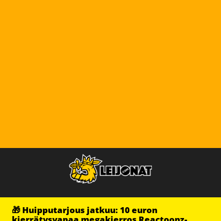
🎁 Huipputarjous jatkuu: 10 euron
kierrätysvapaa megakierros Reactoonz-