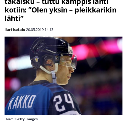
takaisku – tuttu kämppis lähti
kotiin: ”Olen yksin – pleikkarikin
lähti”
Ilari Isotalo
20.05.2019
14:13
Kuva:
Getty Images