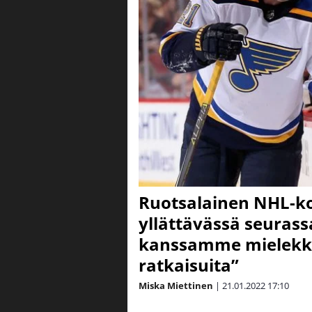
Ruotsalainen NHL-kon
yllättävässä seurass
kanssamme mielekkä
ratkaisuita”
Miska Miettinen
|
21.01.2022
17:10