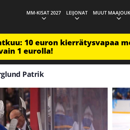
MM-KISAT 2027
LEIJONAT
MUUT MAAJOUK
jatkuu: 10 euron kierrätysvapaa m
vain 1 eurolla!
rglund Patrik