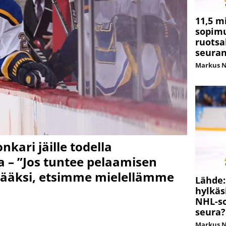
11,5 m
sopim
ruotsa
seuran
Markus 
kari jäille todella
a – ”Jos tuntee pelaamisen
äksi, etsimme mielellämme
Lähde:
hylkäs
NHL-so
seura?
Markus 