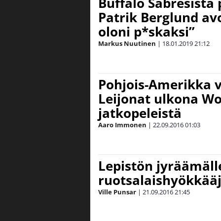
Buffalo Sabresista 
Patrik Berglund av
oloni p*skaksi”
Markus Nuutinen
|
18.01.2019
21:12
Pohjois-Amerikka vo
Leijonat ulkona Wo
jatkopeleistä
Aaro Immonen
|
22.09.2016
01:03
Lepistön jyräämäll
ruotsalaishyökkääj
Ville Punsar
|
21.09.2016
21:45