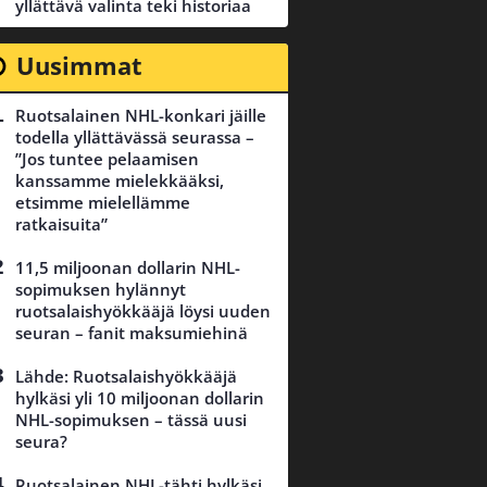
yllättävä valinta teki historiaa
Uusimmat
Ruotsalainen NHL-konkari jäille
todella yllättävässä seurassa –
”Jos tuntee pelaamisen
kanssamme mielekkääksi,
etsimme mielellämme
ratkaisuita”
11,5 miljoonan dollarin NHL-
sopimuksen hylännyt
ruotsalaishyökkääjä löysi uuden
seuran – fanit maksumiehinä
Lähde: Ruotsalaishyökkääjä
hylkäsi yli 10 miljoonan dollarin
NHL-sopimuksen – tässä uusi
seura?
Ruotsalainen NHL-tähti hylkäsi