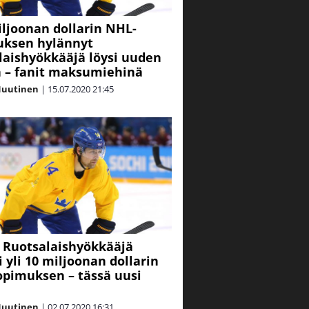
iljoonan dollarin NHL-
uksen hylännyt
laishyökkääjä löysi uuden
 – fanit maksumiehinä
Nuutinen
|
15.07.2020
21:45
 Ruotsalaishyökkääjä
i yli 10 miljoonan dollarin
pimuksen – tässä uusi
Nuutinen
|
02.07.2020
16:31