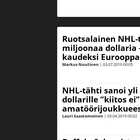
Ruotsalainen NHL-t
miljoonaa dollaria –
kaudeksi Eurooppa
Markus Nuutinen
|
03.07.2019
00:05
NHL-tähti sanoi yli
dollarille ”kiitos ei
amatöörijoukkuees
Lauri Saastamoinen
|
03.04.2019
00:02