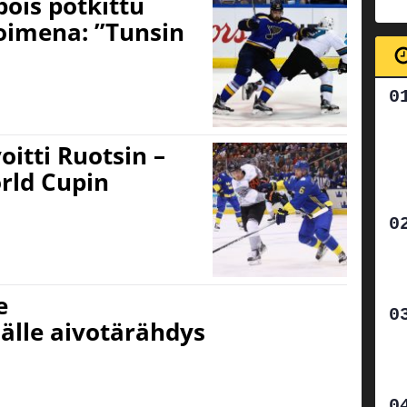
pois potkittu
oimena: ”Tunsin
itti Ruotsin –
rld Cupin
e
älle aivotärähdys