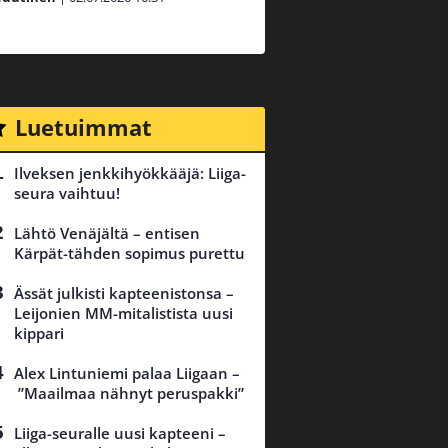
Luetuimmat
Ilveksen jenkkihyökkääjä: Liiga-
seura vaihtuu!
Lähtö Venäjältä – entisen
Kärpät-tähden sopimus purettu
Ässät julkisti kapteenistonsa –
Leijonien MM-mitalistista uusi
kippari
Alex Lintuniemi palaa Liigaan –
”Maailmaa nähnyt peruspakki”
Liiga-seuralle uusi kapteeni –