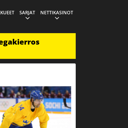
KUEET
SARJAT
NETTIKASINOT
egakierros