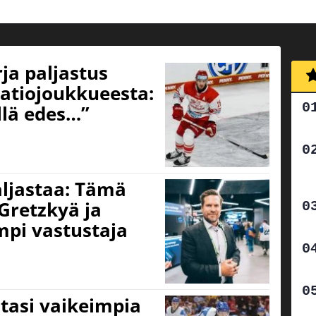
ja paljastus
tiojoukkueesta:
illä edes…”
ljastaa: Tämä
Gretzkyä ja
mpi vastustaja
tasi vaikeimpia