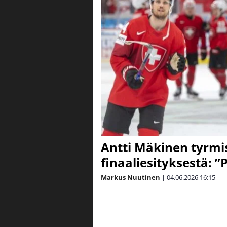
Antti Mäkinen tyrmis
finaaliesityksestä: ”
Markus Nuutinen
|
04.06.2026
16:15