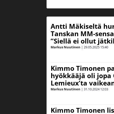
Antti Mäkiseltä hur
Tanskan MM-sensaa
”Siellä ei ollut jätk
Markus Nuutinen
|
29.05.2025
15:40
Kimmo Timonen pa
hyökkääjä oli jopa 
Lemieux’ta vaikea
Markus Nuutinen
|
31.10.2024
12:03
Kimmo Timonen lis