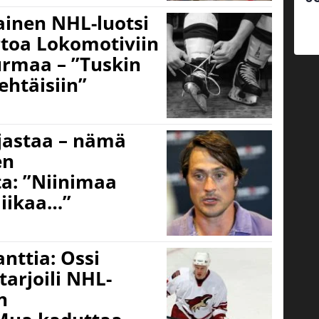
ainen NHL-luotsi
irtoa Lokomotiviin
urmaa – ”Tuskin
ehtäisiin”
jastaa – nämä
en
a: ”Niinimaa
liikaa…”
nttia: Ossi
tarjoili NHL-
n