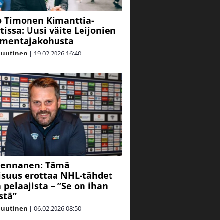
 Timonen Kimanttia-
tissa: Uusi väite Leijonien
lmentajakohusta
Nuutinen
|
19.02.2026
16:40
Pennanen: Tämä
suus erottaa NHL-tähdet
 pelaajista – ”Se on ihan
stä”
Nuutinen
|
06.02.2026
08:50