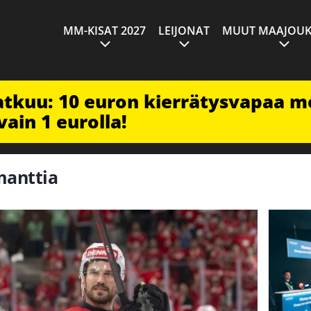
MM-KISAT 2027
LEIJONAT
MUUT MAAJOUK
jatkuu: 10 euron kierrätysvapaa m
vain 1 eurolla!
manttia