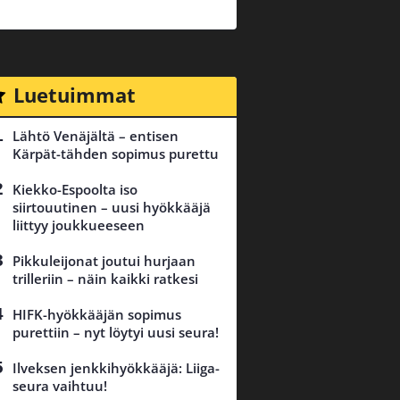
Luetuimmat
Lähtö Venäjältä – entisen
Kärpät-tähden sopimus purettu
Kiekko-Espoolta iso
siirtouutinen – uusi hyökkääjä
liittyy joukkueeseen
Pikkuleijonat joutui hurjaan
trilleriin – näin kaikki ratkesi
HIFK-hyökkääjän sopimus
purettiin – nyt löytyi uusi seura!
Ilveksen jenkkihyökkääjä: Liiga-
seura vaihtuu!