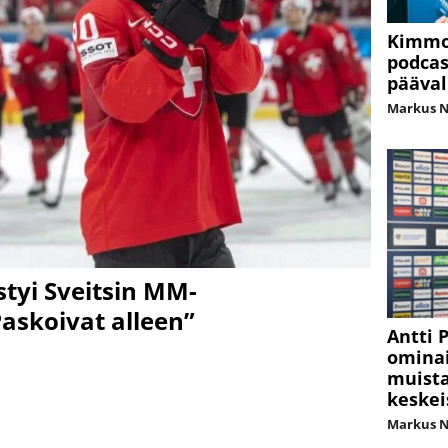
Kimmo
podcas
pääva
Markus 
tyi Sveitsin MM-
Paskoivat alleen”
Antti 
ominai
muista
keskei
Markus 