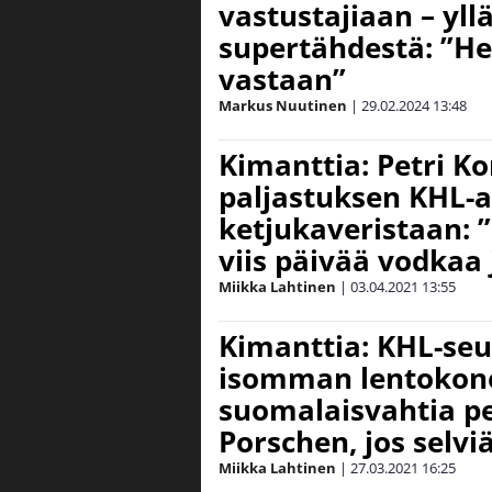
vastustajiaan – yll
supertähdestä: ”He
vastaan”
Markus Nuutinen
|
29.02.2024
13:48
Kimanttia: Petri Ko
paljastuksen KHL-a
ketjukaveristaan: ”
viis päivää vodkaa 
Miikka Lahtinen
|
03.04.2021
13:55
Kimanttia: KHL-se
isomman lentokon
suomalaisvahtia pe
Porschen, jos selvi
Miikka Lahtinen
|
27.03.2021
16:25