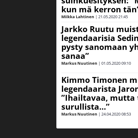
suihkuesityksen: ”
kun mä kerron tän
Miikka Lahtinen
|
21.05.2020
21:45
Jarkko Ruutu muis
legendaarisia Sedini
pysty sanomaan yh
sanaa”
Markus Nuutinen
|
01.05.2020
09:10
Kimmo Timonen mu
legendaarista Jarom
”Ihailtavaa, mutta
surullista…”
Markus Nuutinen
|
24.04.2020
08:53