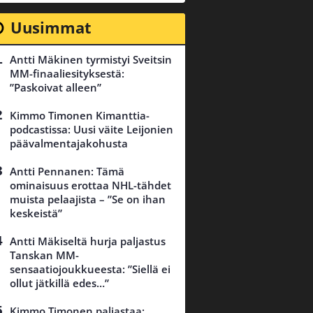
Uusimmat
Antti Mäkinen tyrmistyi Sveitsin
MM-finaaliesityksestä:
”Paskoivat alleen”
Kimmo Timonen Kimanttia-
podcastissa: Uusi väite Leijonien
päävalmentajakohusta
Antti Pennanen: Tämä
ominaisuus erottaa NHL-tähdet
muista pelaajista – ”Se on ihan
keskeistä”
Antti Mäkiseltä hurja paljastus
Tanskan MM-
sensaatiojoukkueesta: ”Siellä ei
ollut jätkillä edes…”
Kimmo Timonen paljastaa: