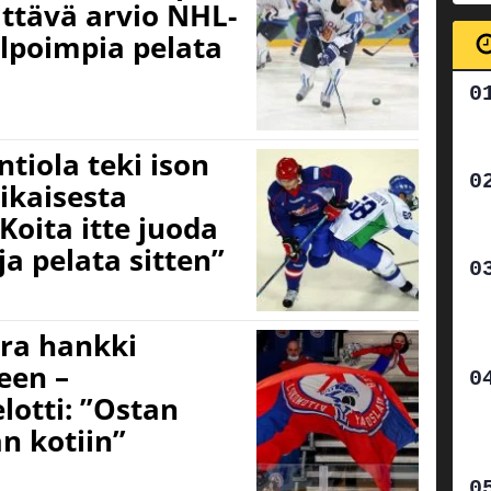
ättävä arvio NHL-
lpoimpia pelata
ntiola teki ison
ikaisesta
Koita itte juoda
ja pelata sitten”
ura hankki
een –
lotti: ”Ostan
än kotiin”