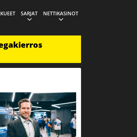
KUEET
SARJAT
NETTIKASINOT
egakierros