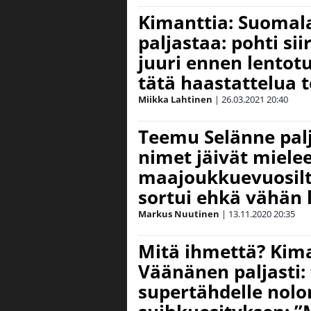
Kimanttia: Suomal
paljastaa: pohti si
juuri ennen lentot
tätä haastattelua t
Miikka Lahtinen
|
26.03.2021
20:40
Teemu Selänne pal
nimet jäivät miele
maajoukkuevuosilt
sortui ehkä vähän 
Markus Nuutinen
|
13.11.2020
20:35
Mitä ihmettä? Kima
Väänänen paljasti: 
supertähdelle nolo