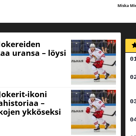
Miska Mi
Jokereiden
taa uransa – löysi
Jokerit-ikoni
historiaa –
kojen ykköseksi