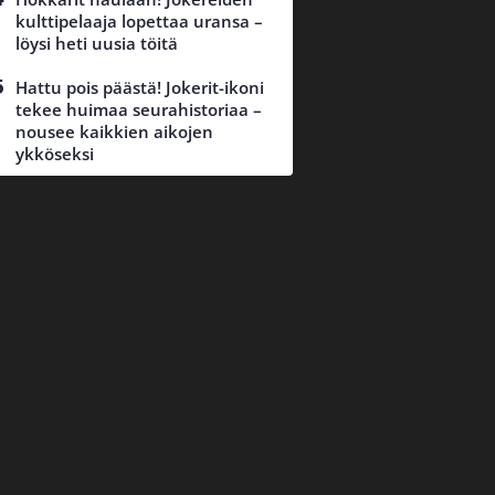
kulttipelaaja lopettaa uransa –
löysi heti uusia töitä
Hattu pois päästä! Jokerit-ikoni
tekee huimaa seurahistoriaa –
nousee kaikkien aikojen
ykköseksi