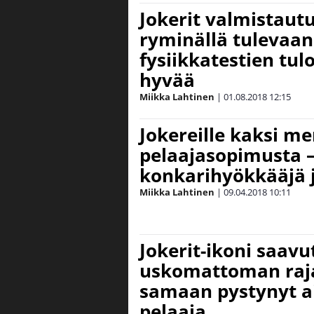
Jokerit valmistaut
ryminällä tulevaan
fysiikkatestien tul
hyvää
Miikka Lahtinen
|
01.08.2018
12:15
Jokereille kaksi m
pelaajasopimusta –
konkarihyökkääjä 
Miikka Lahtinen
|
09.04.2018
10:11
Jokerit-ikoni saavu
uskomattoman raj
samaan pystynyt a
pelaaja