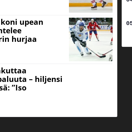
ikoni upean
ntelee
in hurjaa
hkuttaa
luuta – hiljensi
sä: ”Iso