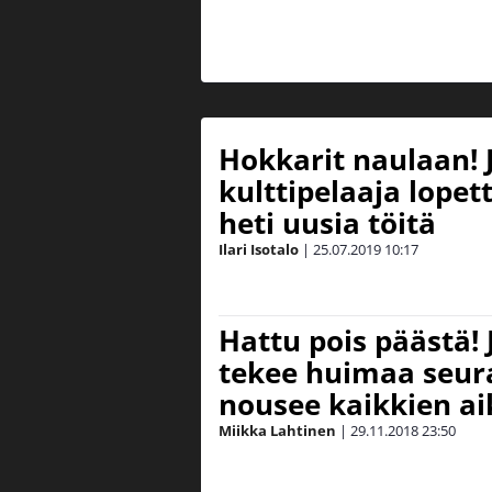
Hokkarit naulaan! 
kulttipelaaja lopet
heti uusia töitä
Ilari Isotalo
|
25.07.2019
10:17
Hattu pois päästä! 
tekee huimaa seura
nousee kaikkien ai
Miikka Lahtinen
|
29.11.2018
23:50