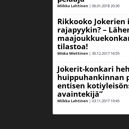
Miikka Lahtinen
|
06.01.2018
20:30
Rikkooko Jokerien 
rajapyykin? – Lähe
maajoukkuekonkar
tilastoa!
Miska Miettinen
|
30.12.2017
16:55
Jokerit-konkari he
huippuhankinnan pa
entisen kotiyleisön
avaintekijä”
Miikka Lahtinen
|
03.11.2017
19:45