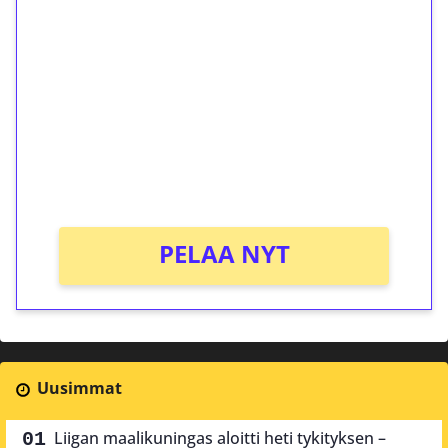
ilmaiskierroksia ilman
kierrätystä!
Talleta 1€
Saat heti 50 ilmaiskierrosta Tuohi 1000 -
peliin (arvo 0,20€ per kierros)!
Ei kierrätysvaatimusta!
PELAA NYT
Uusimmat
Liigan maalikuningas aloitti heti tykityksen –