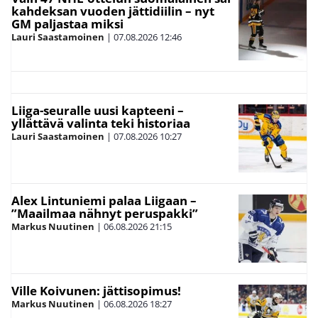
kahdeksan vuoden jättidiilin – nyt
GM paljastaa miksi
Lauri Saastamoinen
|
07.08.2026
12:46
Liiga-seuralle uusi kapteeni –
yllättävä valinta teki historiaa
Lauri Saastamoinen
|
07.08.2026
10:27
Alex Lintuniemi palaa Liigaan –
”Maailmaa nähnyt peruspakki”
Markus Nuutinen
|
06.08.2026
21:15
Ville Koivunen: jättisopimus!
Markus Nuutinen
|
06.08.2026
18:27