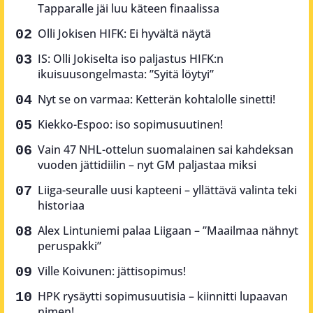
Tapparalle jäi luu käteen finaalissa
Olli Jokisen HIFK: Ei hyvältä näytä
IS: Olli Jokiselta iso paljastus HIFK:n
ikuisuusongelmasta: ”Syitä löytyi”
Nyt se on varmaa: Ketterän kohtalolle sinetti!
Kiekko-Espoo: iso sopimusuutinen!
Vain 47 NHL-ottelun suomalainen sai kahdeksan
vuoden jättidiilin – nyt GM paljastaa miksi
Liiga-seuralle uusi kapteeni – yllättävä valinta teki
historiaa
Alex Lintuniemi palaa Liigaan – ”Maailmaa nähnyt
peruspakki”
Ville Koivunen: jättisopimus!
HPK rysäytti sopimusuutisia – kiinnitti lupaavan
nimen!