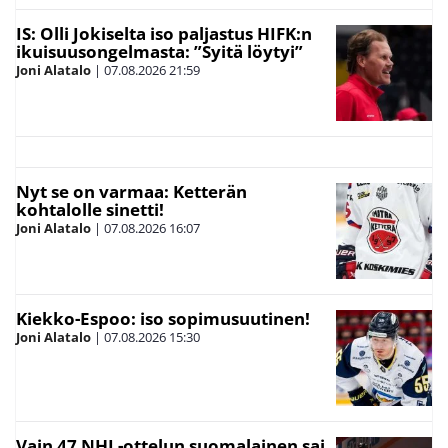
IS: Olli Jokiselta iso paljastus HIFK:n
ikuisuusongelmasta: ”Syitä löytyi”
Joni Alatalo
|
07.08.2026
21:59
Nyt se on varmaa: Ketterän
kohtalolle sinetti!
Joni Alatalo
|
07.08.2026
16:07
Kiekko-Espoo: iso sopimusuutinen!
Joni Alatalo
|
07.08.2026
15:30
Vain 47 NHL-ottelun suomalainen sai