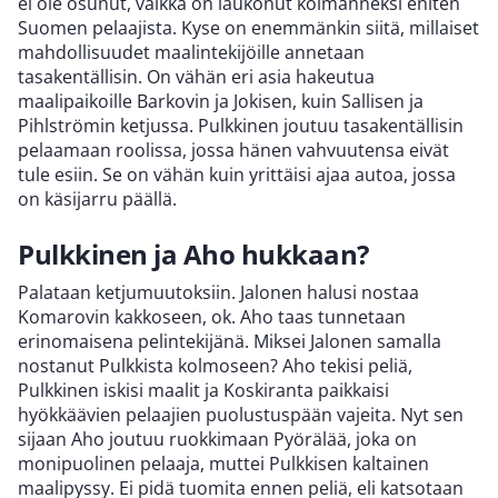
ei ole osunut, vaikka on laukonut kolmanneksi eniten
Suomen pelaajista. Kyse on enemmänkin siitä, millaiset
mahdollisuudet maalintekijöille annetaan
tasakentällisin. On vähän eri asia hakeutua
maalipaikoille Barkovin ja Jokisen, kuin Sallisen ja
Pihlströmin ketjussa. Pulkkinen joutuu tasakentällisin
pelaamaan roolissa, jossa hänen vahvuutensa eivät
tule esiin. Se on vähän kuin yrittäisi ajaa autoa, jossa
on käsijarru päällä.
Pulkkinen ja Aho hukkaan?
Palataan ketjumuutoksiin. Jalonen halusi nostaa
Komarovin kakkoseen, ok. Aho taas tunnetaan
erinomaisena pelintekijänä. Miksei Jalonen samalla
nostanut Pulkkista kolmoseen? Aho tekisi peliä,
Pulkkinen iskisi maalit ja Koskiranta paikkaisi
hyökkäävien pelaajien puolustuspään vajeita. Nyt sen
sijaan Aho joutuu ruokkimaan Pyörälää, joka on
monipuolinen pelaaja, muttei Pulkkisen kaltainen
maalipyssy. Ei pidä tuomita ennen peliä, eli katsotaan