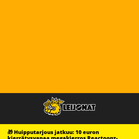
🎁 Huipputarjous jatkuu: 10 euron
kierrätysvapaa megakierros Reactoonz-