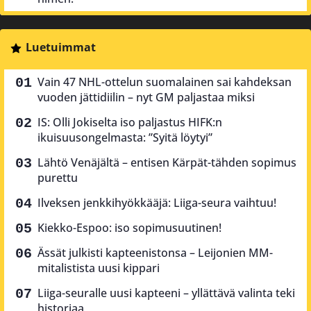
Luetuimmat
Vain 47 NHL-ottelun suomalainen sai kahdeksan
vuoden jättidiilin – nyt GM paljastaa miksi
IS: Olli Jokiselta iso paljastus HIFK:n
ikuisuusongelmasta: ”Syitä löytyi”
Lähtö Venäjältä – entisen Kärpät-tähden sopimus
purettu
Ilveksen jenkkihyökkääjä: Liiga-seura vaihtuu!
Kiekko-Espoo: iso sopimusuutinen!
Ässät julkisti kapteenistonsa – Leijonien MM-
mitalistista uusi kippari
Liiga-seuralle uusi kapteeni – yllättävä valinta teki
historiaa