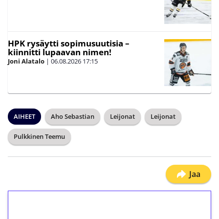
HPK rysäytti sopimusuutisia –
kiinnitti lupaavan nimen!
Joni Alatalo
|
06.08.2026
17:15
AIHEET
Aho Sebastian
Leijonat
Leijonat
Pulkkinen Teemu
Jaa
1€ = 10€ arvosta