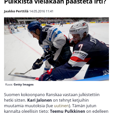
Pulkkista vieläkään päästetä irti?
Jaakko Perttilä
14.05.2016
11:41
Kuva:
Getty Images
Suomen kokoonpano Ranskaa vastaan julkistettiin
hetki sitten.
Kari Jalonen
on tehnyt ketjuihin
muutamia muutoksia (lue
uutinen
). Tämän jutun
kannalta oleellisin tieto:
Teemu Pulkkinen
on edelleen