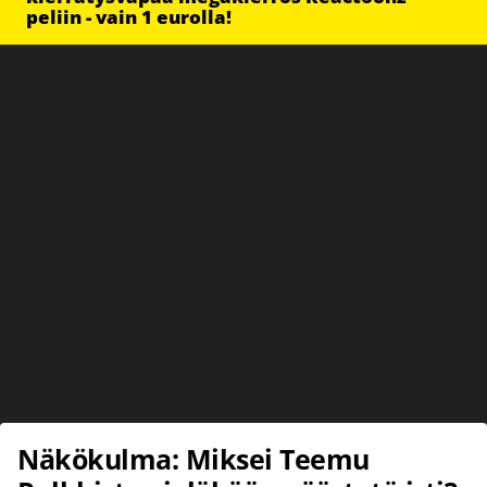
peliin - vain 1 eurolla!
Näkökulma: Miksei Teemu