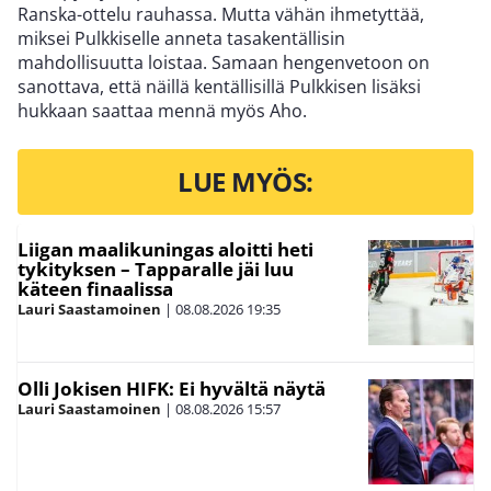
Ranska-ottelu rauhassa. Mutta vähän ihmetyttää,
miksei Pulkkiselle anneta tasakentällisin
mahdollisuutta loistaa. Samaan hengenvetoon on
sanottava, että näillä kentällisillä Pulkkisen lisäksi
hukkaan saattaa mennä myös Aho.
LUE MYÖS:
Liigan maalikuningas aloitti heti
tykityksen – Tapparalle jäi luu
käteen finaalissa
Lauri Saastamoinen
|
08.08.2026
19:35
Olli Jokisen HIFK: Ei hyvältä näytä
Lauri Saastamoinen
|
08.08.2026
15:57