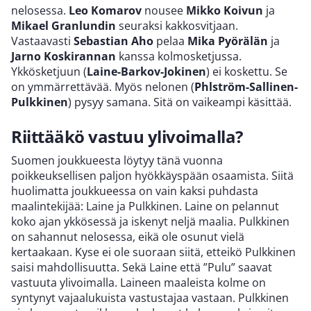
nelosessa.
Leo Komarov
nousee
Mikko Koivun
ja
Mikael Granlundin
seuraksi kakkosvitjaan.
Vastaavasti
Sebastian Aho
pelaa
Mika Pyörälän
ja
Jarno Koskirannan
kanssa kolmosketjussa.
Ykkösketjuun (
Laine-Barkov-Jokinen
) ei koskettu. Se
on ymmärrettävää. Myös nelonen (
Phlström-Sallinen-
Pulkkinen
) pysyy samana. Sitä on vaikeampi käsittää.
Riittääkö vastuu ylivoimalla?
Suomen joukkueesta löytyy tänä vuonna
poikkeuksellisen paljon hyökkäyspään osaamista. Siitä
huolimatta joukkueessa on vain kaksi puhdasta
maalintekijää: Laine ja Pulkkinen. Laine on pelannut
koko ajan ykkösessä ja iskenyt neljä maalia. Pulkkinen
on sahannut nelosessa, eikä ole osunut vielä
kertaakaan. Kyse ei ole suoraan siitä, etteikö Pulkkinen
saisi mahdollisuutta. Sekä Laine että ”Pulu” saavat
vastuuta ylivoimalla. Laineen maaleista kolme on
syntynyt vajaalukuista vastustajaa vastaan. Pulkkinen