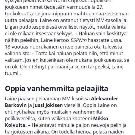
syksyllä pelattavassa World Cupissa. Lopullisen
joukkueen nimet tiedetään varmuudella 27.
toukokuutta. Leijona-nippuun mahtuu enää seitsemän
uutta pelaajaa. Laine on antanut tietysti MM-tasolla ja
Liigan pudotuspeleissä oivalliset näytöt, mutta valinta
ei ole mikään itsestäänselvyys. – Haluan vain keskittyä
näihin peleihin, Laine kertoo
ESPN:n
haastattelussa.
18-vuotias nuorukainen ei itse paineita ota tulevista
valinnoista: – Totta kai haluan pelata niin, että minut
valitaan. Jos en kuitenkaan ole mukana joukkueessa, se
on ok. Olen tehnyt parhaani ja se on tarpeeksi, Laine
tuumii.
Oppia vanhemmilta pelaajilta
Laine pääsee pelaamaan MM-kisoissa
Aleksander
Barkovin
ja
Jussi Jokisen
vierellä. Oppia Laine on
ehtinyt hakea myös muiltakin vanhemmilta
pelikavereilta, kuten vaikkapa kapteeni
Mikko
Koivulta.
– He antavat minulle paljon neuvoja pelin ja
harjoitusten aikana. On todella hienoa pelata näiden