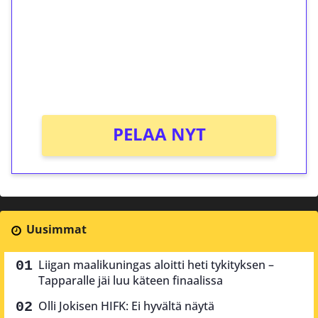
Talleta 1€
Saat heti 50 ilmaiskierrosta Tuohi 1000 -
peliin (arvo 0,20€ per kierros)!
Ei kierrätysvaatimusta!
PELAA NYT
Uusimmat
Liigan maalikuningas aloitti heti tykityksen –
Tapparalle jäi luu käteen finaalissa
Olli Jokisen HIFK: Ei hyvältä näytä