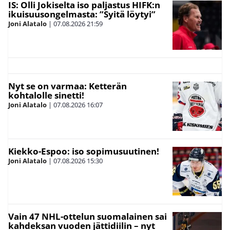
IS: Olli Jokiselta iso paljastus HIFK:n
ikuisuusongelmasta: ”Syitä löytyi”
Joni Alatalo
|
07.08.2026
21:59
Nyt se on varmaa: Ketterän
kohtalolle sinetti!
Joni Alatalo
|
07.08.2026
16:07
Kiekko-Espoo: iso sopimusuutinen!
Joni Alatalo
|
07.08.2026
15:30
Vain 47 NHL-ottelun suomalainen sai
kahdeksan vuoden jättidiilin – nyt