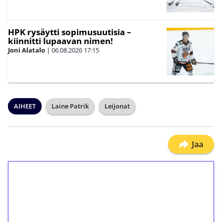
HPK rysäytti sopimusuutisia –
kiinnitti lupaavan nimen!
Joni Alatalo
|
06.08.2026
17:15
AIHEET
Laine Patrik
Leijonat
Jaa
1€ = 10€ arvosta
ilmaiskierroksia ilman
kierrätystä!