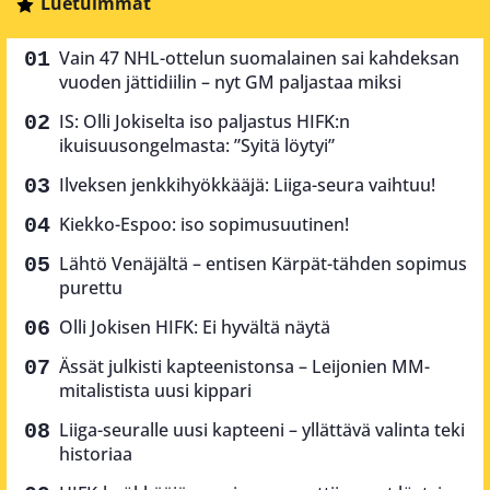
Luetuimmat
Vain 47 NHL-ottelun suomalainen sai kahdeksan
vuoden jättidiilin – nyt GM paljastaa miksi
IS: Olli Jokiselta iso paljastus HIFK:n
ikuisuusongelmasta: ”Syitä löytyi”
Ilveksen jenkkihyökkääjä: Liiga-seura vaihtuu!
Kiekko-Espoo: iso sopimusuutinen!
Lähtö Venäjältä – entisen Kärpät-tähden sopimus
purettu
Olli Jokisen HIFK: Ei hyvältä näytä
Ässät julkisti kapteenistonsa – Leijonien MM-
mitalistista uusi kippari
Liiga-seuralle uusi kapteeni – yllättävä valinta teki
historiaa