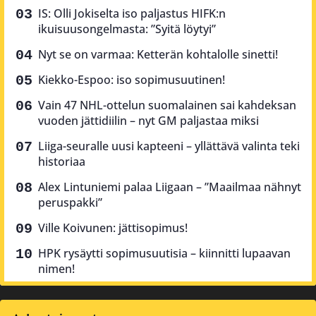
IS: Olli Jokiselta iso paljastus HIFK:n
ikuisuusongelmasta: ”Syitä löytyi”
Nyt se on varmaa: Ketterän kohtalolle sinetti!
Kiekko-Espoo: iso sopimusuutinen!
Vain 47 NHL-ottelun suomalainen sai kahdeksan
vuoden jättidiilin – nyt GM paljastaa miksi
Liiga-seuralle uusi kapteeni – yllättävä valinta teki
historiaa
Alex Lintuniemi palaa Liigaan – ”Maailmaa nähnyt
peruspakki”
Ville Koivunen: jättisopimus!
HPK rysäytti sopimusuutisia – kiinnitti lupaavan
nimen!