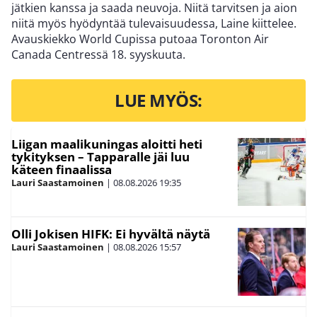
jätkien kanssa ja saada neuvoja. Niitä tarvitsen ja aion
niitä myös hyödyntää tulevaisuudessa, Laine kiittelee.
Avauskiekko World Cupissa putoaa Toronton Air
Canada Centressä 18. syyskuuta.
LUE MYÖS:
Liigan maalikuningas aloitti heti
tykityksen – Tapparalle jäi luu
käteen finaalissa
Lauri Saastamoinen
|
08.08.2026
19:35
Olli Jokisen HIFK: Ei hyvältä näytä
Lauri Saastamoinen
|
08.08.2026
15:57