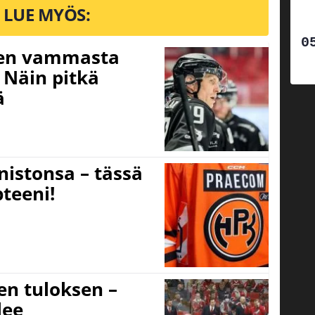
LUE MYÖS:
isen vammasta
 Näin pitkä
ä
nistonsa – tässä
teeni!
sen tuloksen –
lee