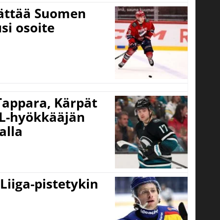
jättää Suomen
si osoite
 Tappara, Kärpät
HL-hyökkääjän
alla
 Liiga-pistetykin