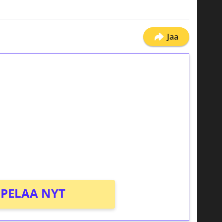
Jaa
ilmaiskierroksia ilman
osta Tuohi 1000 -peliin (arvo 0,20€ per
PELAA NYT