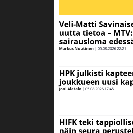
Veli-Matti Savina
uutta tietoa – MTV:
sairausloma edess
Markus Nuutinen
|
05.08.2026
22:21
HPK julkisti kaptee
joukkueen uusi kap
Joni Alatalo
|
05.08.2026
17:45
HIFK teki tappiolli
näin seura peruste