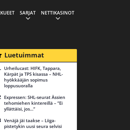
KUEET
SARJAT
NETTIKASINOT
Luetuimmat
Urheilucast: HIFK, Tappara,
Kärpät ja TPS kisassa – NHL-
hyökkääjän sopimus
loppusuoralla
Expressen: SHL-seurat Ässien
tehomiehen kintereillä – ”Ei
yllättäisi, jos…”
Venäjä jäi taakse – Liiga-
pistetykin uusi seura selvisi