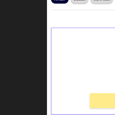
1€ = 10€ arvosta 
kierrätystä!
Talleta 1€
Saat heti 50 ilmaiskierr
kierros)!
Ei kierrätysvaatimusta!