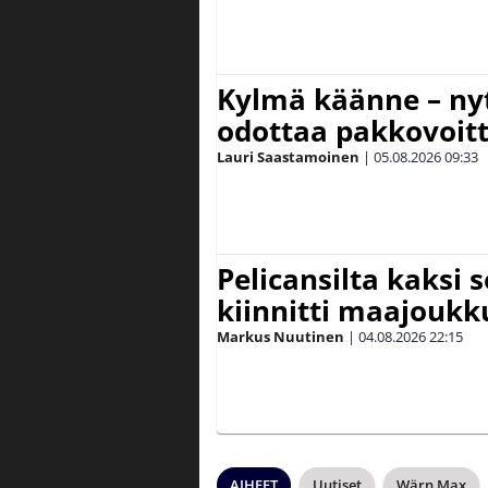
Kylmä käänne – nyt
odottaa pakkovoit
Lauri Saastamoinen
|
05.08.2026
09:33
Pelicansilta kaksi 
kiinnitti maajouk
Markus Nuutinen
|
04.08.2026
22:15
AIHEET
Uutiset
Wärn Max