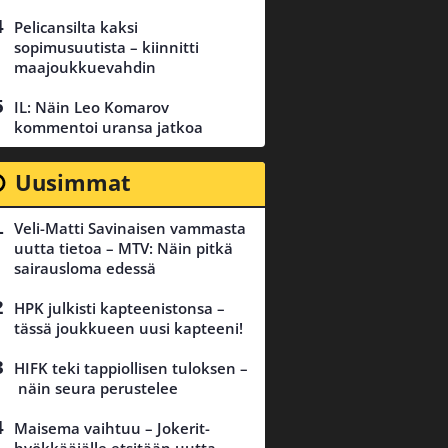
Pelicansilta kaksi
sopimusuutista – kiinnitti
maajoukkuevahdin
IL: Näin Leo Komarov
kommentoi uransa jatkoa
Uusimmat
Veli-Matti Savinaisen vammasta
uutta tietoa – MTV: Näin pitkä
sairausloma edessä
HPK julkisti kapteenistonsa –
tässä joukkueen uusi kapteeni!
HIFK teki tappiollisen tuloksen –
näin seura perustelee
Maisema vaihtuu – Jokerit-