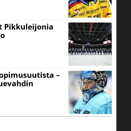
 Pikkuleijonia
to
sopimusuutista –
kuevahdin