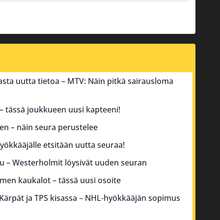
sta uutta tietoa – MTV: Näin pitkä sairausloma
 – tässä joukkueen uusi kapteeni!
sen – näin seura perustelee
yökkääjälle etsitään uutta seuraa!
su – Westerholmit löysivät uuden seuran
men kaukalot – tässä uusi osoite
 Kärpät ja TPS kisassa – NHL-hyökkääjän sopimus