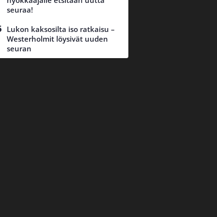
hyökkääjälle etsitään uutta
seuraa!
Lukon kaksosilta iso ratkaisu –
Westerholmit löysivät uuden
seuran