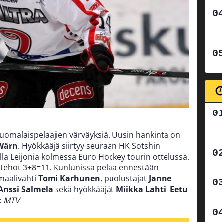
 suomalaispelaajien värväyksiä. Uusin hankinta on
Wärn
. Hyökkääjä siirtyy seuraan HK Sotshin
lla Leijonia kolmessa Euro Hockey tourin ottelussa.
i tehot 3+8=11. Kunlunissa pelaa ennestään
maalivahti
Tomi Karhunen
, puolustajat
Janne
Anssi Salmela
sekä hyökkääjät
Miikka Lahti
,
Eetu
:
MTV