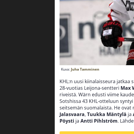
Kuva:
Juha Tamminen
KHL:n uusi kiinalaisseura jatkaa
28-vuotias Leijona-sentteri
Max 
riveistä. Wärn edusti viime kaude
Sotshissa 43 KHL-otteluun synty
seitsemän suomalaista. He ovat 
Jalasvaara
,
Tuukka Mäntylä
ja
Pöysti
ja
Antti Pihlström
. Lähde