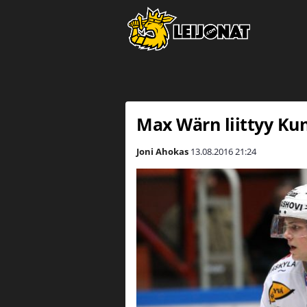
Max Wärn liittyy Ku
Joni Ahokas
13.08.2016
21:24