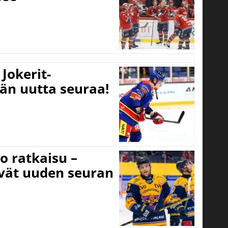
Jokerit-
ään uutta seuraa!
o ratkaisu –
ivät uuden seuran