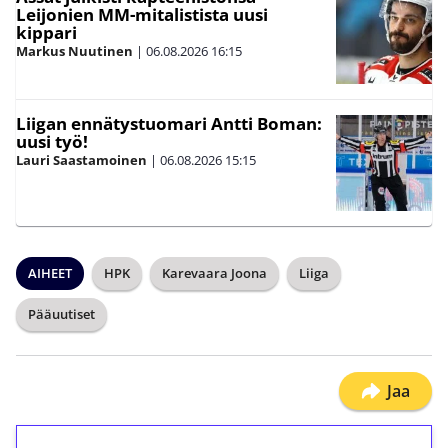
Leijonien MM-mitalistista uusi
kippari
Markus Nuutinen
|
06.08.2026
16:15
Liigan ennätystuomari Antti Boman:
uusi työ!
Lauri Saastamoinen
|
06.08.2026
15:15
AIHEET
HPK
Karevaara Joona
Liiga
Pääuutiset
Jaa