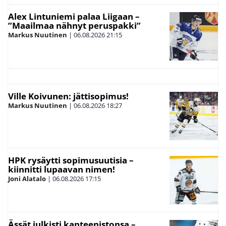
Alex Lintuniemi palaa Liigaan –
”Maailmaa nähnyt peruspakki”
Markus Nuutinen
|
06.08.2026
21:15
Ville Koivunen: jättisopimus!
Markus Nuutinen
|
06.08.2026
18:27
HPK rysäytti sopimusuutisia –
kiinnitti lupaavan nimen!
Joni Alatalo
|
06.08.2026
17:15
Ässät julkisti kapteenistonsa –