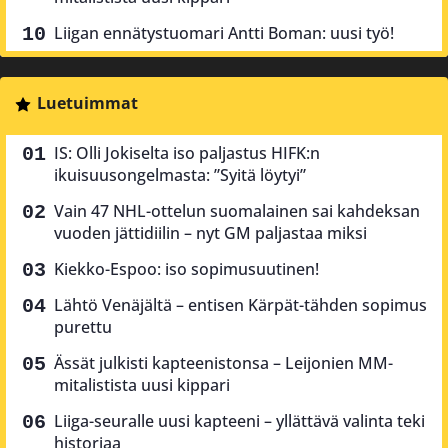
Liigan ennätystuomari Antti Boman: uusi työ!
Luetuimmat
IS: Olli Jokiselta iso paljastus HIFK:n
ikuisuusongelmasta: ”Syitä löytyi”
Vain 47 NHL-ottelun suomalainen sai kahdeksan
vuoden jättidiilin – nyt GM paljastaa miksi
Kiekko-Espoo: iso sopimusuutinen!
Lähtö Venäjältä – entisen Kärpät-tähden sopimus
purettu
Ässät julkisti kapteenistonsa – Leijonien MM-
mitalistista uusi kippari
Liiga-seuralle uusi kapteeni – yllättävä valinta teki
historiaa