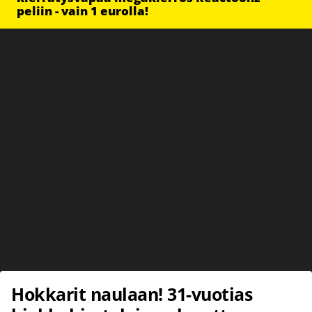
peliin - vain 1 eurolla!
Hokkarit naulaan! 31-vuotias