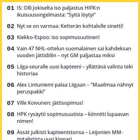
IS: Olli Jokiselta iso paljastus HIFK:n
ikuisuusongelmasta: ”Syitä löytyi”
Nyt se on varmaa: Ketterän kohtalolle sinetti!
Kiekko-Espoo: iso sopimusuutinen!
Vain 47 NHL-ottelun suomalainen sai kahdeksan
vuoden jättidiilin – nyt GM paljastaa miksi
Liiga-seuralle uusi kapteeni – yllättävä valinta teki
historiaa
Alex Lintuniemi palaa Liigaan – ”Maailmaa nähnyt
peruspakki”
Ville Koivunen: jättisopimus!
HPK rysäytti sopimusuutisia – kiinnitti lupaavan
nimen!
Ässät julkisti kapteenistonsa – Leijonien MM-
mitalistista uusi kippari