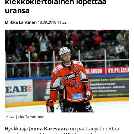
kiekkokiertolainen lopettaa
uransa
Miikka Lahtinen
18.09.2018
11:32
Kuva:
Juha Tamminen
Hyökkääjä
Joona Karevaara
on päättänyt lopettaa