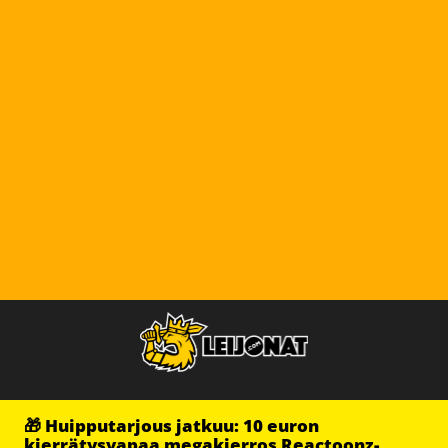
🎁 Huipputarjous jatkuu: 10 euron
kierrätysvapaa megakierros Reactoonz-