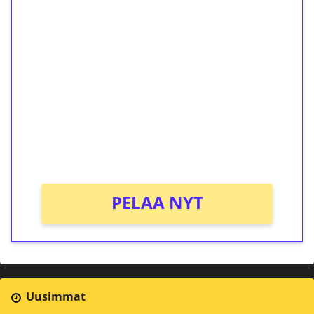
1€ = 10€ arvosta
ilmaiskierroksia ilman
kierrätystä!
Talleta 1€
Saat heti 50 ilmaiskierrosta Tuohi 1000 -
peliin (arvo 0,20€ per kierros)!
Ei kierrätysvaatimusta!
PELAA NYT
Uusimmat