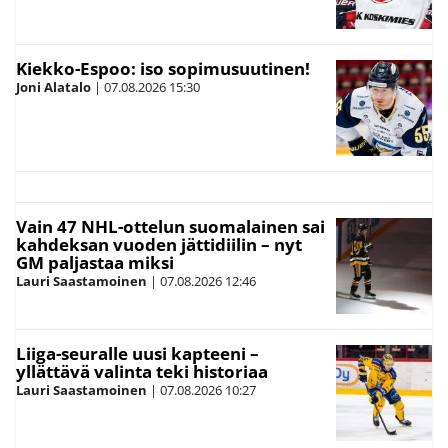
Kiekko-Espoo: iso sopimusuutinen!
Joni Alatalo
|
07.08.2026
15:30
Vain 47 NHL-ottelun suomalainen sai
kahdeksan vuoden jättidiilin – nyt
GM paljastaa miksi
Lauri Saastamoinen
|
07.08.2026
12:46
Liiga-seuralle uusi kapteeni –
yllättävä valinta teki historiaa
Lauri Saastamoinen
|
07.08.2026
10:27