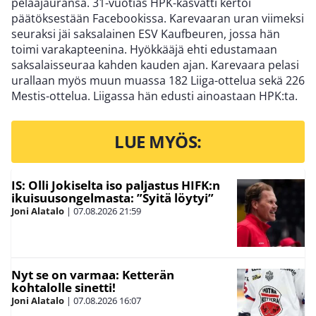
pelaajauransa. 31-vuotias HPK-kasvatti kertoi
päätöksestään Facebookissa. Karevaaran uran viimeksi
seuraksi jäi saksalainen ESV Kaufbeuren, jossa hän
toimi varakapteenina. Hyökkääjä ehti edustamaan
saksalaisseuraa kahden kauden ajan. Karevaara pelasi
urallaan myös muun muassa 182 Liiga-ottelua sekä 226
Mestis-ottelua. Liigassa hän edusti ainoastaan HPK:ta.
LUE MYÖS:
IS: Olli Jokiselta iso paljastus HIFK:n
ikuisuusongelmasta: ”Syitä löytyi”
Joni Alatalo
|
07.08.2026
21:59
Nyt se on varmaa: Ketterän
kohtalolle sinetti!
Joni Alatalo
|
07.08.2026
16:07