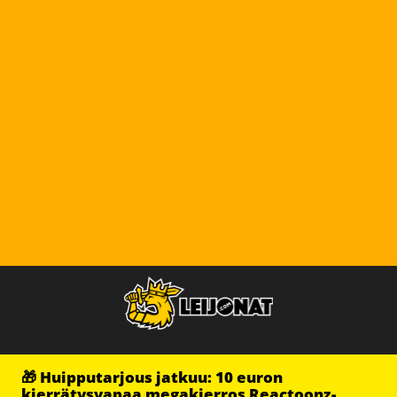
🎁 Huipputarjous jatkuu: 10 euron
kierrätysvapaa megakierros Reactoonz-