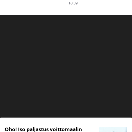
18:59
Oho! Iso paljastus voittomaalin