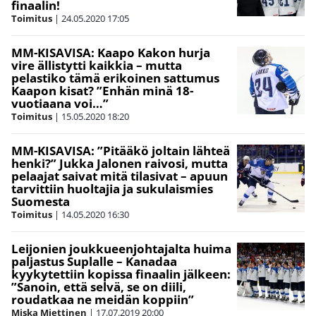
finaalin!
Toimitus
|
24.05.2020
17:05
MM-KISAVISA: Kaapo Kakon hurja
vire ällistytti kaikkia – mutta
pelastiko tämä erikoinen sattumus
Kaapon kisat? ”Enhän minä 18-
vuotiaana voi…”
Toimitus
|
15.05.2020
18:20
MM-KISAVISA: ”Pitääkö joltain lähteä
henki?” Jukka Jalonen raivosi, mutta
pelaajat saivat mitä tilasivat – apuun
tarvittiin huoltajia ja sukulaismies
Suomesta
Toimitus
|
14.05.2020
16:30
Leijonien joukkueenjohtajalta huima
paljastus Suplalle – Kanadaa
kyykytettiin kopissa finaalin jälkeen:
”Sanoin, että selvä, se on diili,
roudatkaa ne meidän koppiin”
Miska Miettinen
|
17.07.2019
20:00