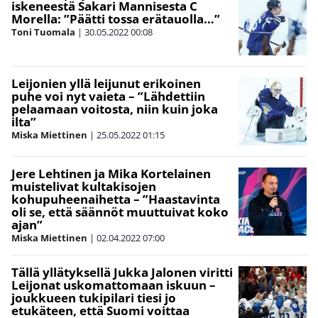
iskeneestä Sakari Mannisesta C
Morella: ”Päätti tossa erätauolla…”
Toni Tuomala
|
30.05.2022
00:08
Leijonien yllä leijunut erikoinen
puhe voi nyt vaieta – ”Lähdettiin
pelaamaan voitosta, niin kuin joka
ilta”
Miska Miettinen
|
25.05.2022
01:15
Jere Lehtinen ja Mika Kortelainen
muistelivat kultakisojen
kohupuheenaihetta – ”Haastavinta
oli se, että säännöt muuttuivat koko
ajan”
Miska Miettinen
|
02.04.2022
07:00
Tällä yllätyksellä Jukka Jalonen viritti
Leijonat uskomattomaan iskuun –
joukkueen tukipilari tiesi jo
etukäteen, että Suomi voittaa