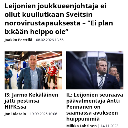
Leijonien joukkueenjohtaja ei
ollut kuullutkaan Sveitsin
norovirustapauksesta – ”Ei plan
b:kään helppo ole”
Jaakko Perttilä
|
08.02.2026
13:56
IS: Jarmo Kekäläinen
IL: Leijonien seuraava
jätti pestinsä
päävalmentaja Antti
HIFK:ssa
Pennanen on
saamassa avukseen
Joni Alatalo
|
19.09.2025
10:06
huippunimiä
Miikka Lahtinen
|
14.11.2023