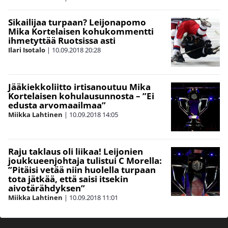
Sikailijaa turpaan? Leijonapomo
Mika Kortelaisen kohukommentti
ihmetyttää Ruotsissa asti
Ilari Isotalo
|
10.09.2018
20:28
Jääkiekkoliitto irtisanoutuu Mika
Kortelaisen kohulausunnosta – ”Ei
edusta arvomaailmaa”
Miikka Lahtinen
|
10.09.2018
14:05
Raju taklaus oli liikaa! Leijonien
joukkueenjohtaja tulistui C Morella:
”Pitäisi vetää niin huolella turpaan
tota jätkää, että saisi itsekin
aivotärähdyksen”
Miikka Lahtinen
|
10.09.2018
11:01