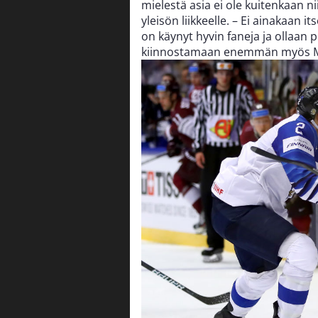
mielestä asia ei ole kuitenkaan ni
yleisön liikkeelle. – Ei ainakaan it
on käynyt hyvin faneja ja ollaan p
kiinnostamaan enemmän myös Mo