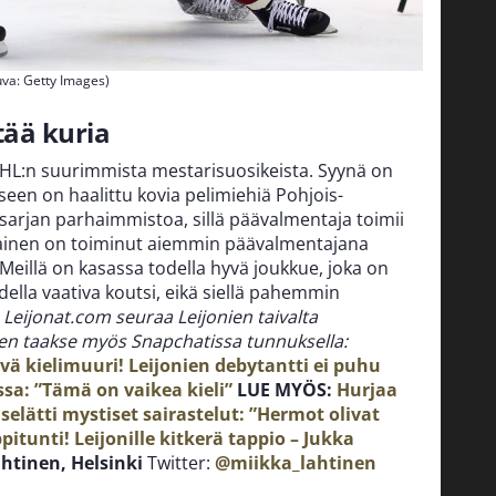
Kuva: Getty Images)
tää kuria
KHL:n suurimmista mestarisuosikeista. Syynä on
eseen on haalittu kovia pelimiehiä Pohjois-
arjan parhaimmistoa, sillä päävalmentaja toimii
lainen on toiminut aiemmin päävalmentajana
Meillä on kasassa todella hyvä joukkue, joka on
ella vaativa koutsi, eikä siellä pahemmin
.
Leijonat.com seuraa Leijonien taivalta
ien taakse myös Snapchatissa tunnuksella:
ävä kielimuuri! Leijonien debytantti ei puhu
ssa: ”Tämä on vaikea kieli”
LUE MYÖS:
Hurjaa
selätti mystiset sairastelut: ”Hermot olivat
pitunti! Leijonille kitkerä tappio – Jukka
htinen, Helsinki
Twitter:
@miikka_lahtinen