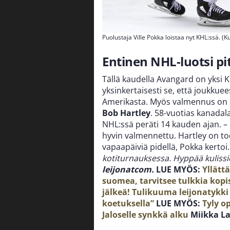
Puolustaja Ville Pokka loistaa nyt KHL:ssä. (
Entinen NHL-luotsi pi
Tällä kaudella Avangard on yksi 
yksinkertaisesti se, että joukkue
Amerikasta. Myös valmennus on s
Bob Hartley
. 58-vuotias kanada
NHL:ssä peräti 14 kauden ajan. – 
hyvin valmennettu. Hartley on tod
vapaapäiviä pidellä, Pokka kertoi
kotiturnauksessa. Hyppää kuliss
leijonatcom.
LUE MYÖS:
Yllätt
suomea, tarvitsee tulkkia kopi
jälkeä! Tulikuuma leijonatykki 
koetuksella”
LUE MYÖS:
Tyly op
Jaloselle synkkä alku
Miikka La