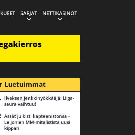
KUEET
SARJAT
NETTIKASINOT
egakierros
Luetuimmat
Ilveksen jenkkihyökkääjä: Liiga-
seura vaihtuu!
Ässät julkisti kapteenistonsa –
Leijonien MM-mitalistista uusi
kippari