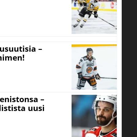
usuutisia –
 nimen!
eenistonsa –
istista uusi