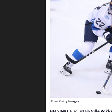
Kuva:
Getty Images
HELSINKI
. Puolustaja
Ville Pokk