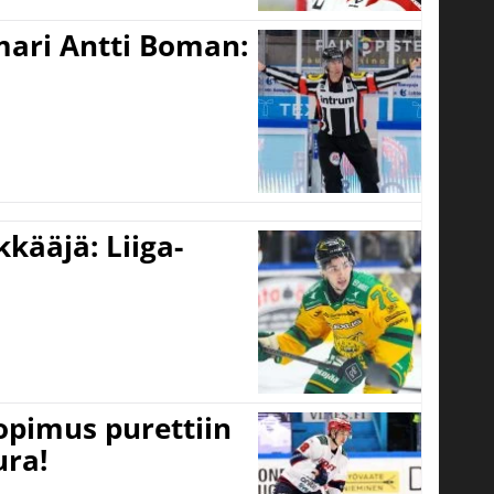
mari Antti Boman:
kääjä: Liiga-
opimus purettiin
ura!