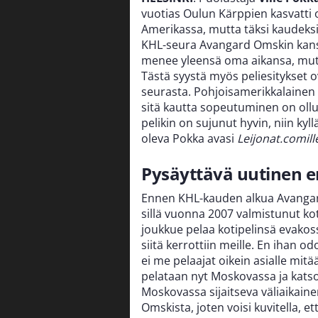
vuotias Oulun Kärppien kasvatti o
Amerikassa, mutta täksi kaudek
KHL-seura Avangard Omskin kan
menee yleensä oma aikansa, mutt
Tästä syystä myös peliesitykset ova
seurasta. Pohjoisamerikkalainen v
sitä kautta sopeutuminen on ollu
pelikin on sujunut hyvin, niin ky
oleva Pokka avasi
Leijonat.comill
Pysäyttävä uutinen 
Ennen KHL-kauden alkua Avangardin
sillä vuonna 2007 valmistunut ko
joukkue pelaa kotipelinsä evakoss
siitä kerrottiin meille. En ihan od
ei me pelaajat oikein asialle mitä
pelataan nyt Moskovassa ja katso
Moskovassa sijaitseva väliaikaine
Omskista, joten voisi kuvitella, et