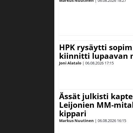
Markus Nuutinen
|
06.08.2026
18:27
HPK rysäytti sopim
kiinnitti lupaavan
Joni Alatalo
|
06.08.2026
17:15
Ässät julkisti kapt
Leijonien MM-mital
kippari
Markus Nuutinen
|
06.08.2026
16:15