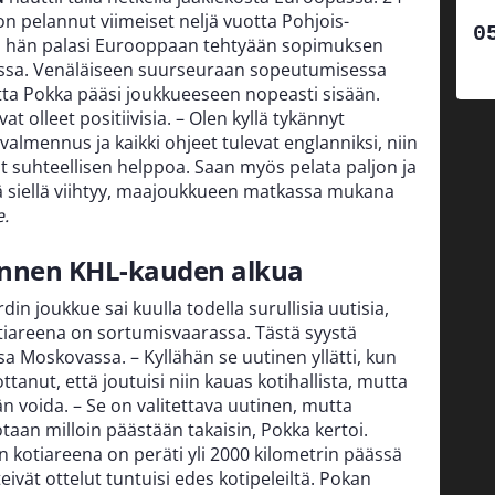
n pelannut viimeiset neljä vuotta Pohjois-
si hän palasi Eurooppaan tehtyään sopimuksen
ssa. Venäläiseen suurseuraan sopeutumisessa
a Pokka pääsi joukkueeseen nopeasti sisään.
t olleet positiivisia. – Olen kyllä tykännyt
almennus ja kaikki ohjeet tulevat englanniksi, niin
t suhteellisen helppoa. Saan myös pelata paljon ja
llä siellä viihtyy, maajoukkueen matkassa mukana
e.
ennen KHL-kauden alkua
 joukkue sai kuulla todella surullisia uutisia,
tiareena on sortumisvaarassa. Tästä syystä
a Moskovassa. – Kyllähän se uutinen yllätti, kun
ottanut, että joutuisi niin kauas kotihallista, mutta
än voida. – Se on valitettava uutinen, mutta
taan milloin päästään takaisin, Pokka kertoi.
n kotiareena on peräti yli 2000 kilometrin päässä
teivät ottelut tuntuisi edes kotipeleiltä. Pokan