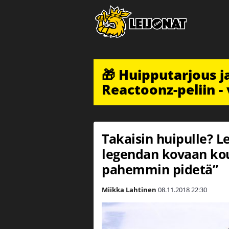
🎁 Huipputarjous 
Reactoonz-peliin - 
Takaisin huipulle? L
legendan kovaan kou
pahemmin pidetä”
Miikka Lahtinen
08.11.2018
22:30