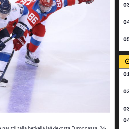
a
nauttii tällä hetkellä jääkiekosta Euroopassa. 24-