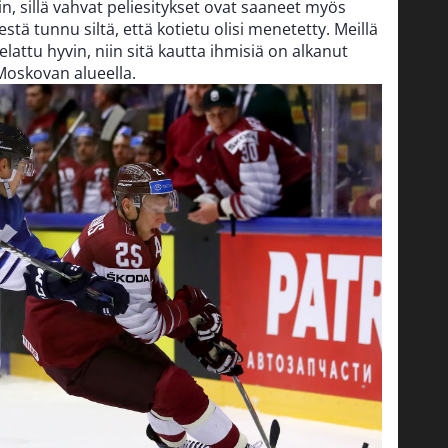
in, sillä vahvat peliesitykset ovat saaneet myös
sestä tunnu siltä, että kotietu olisi menetetty. Meillä
elattu hyvin, niin sitä kautta ihmisiä on alkanut
skovan alueella.