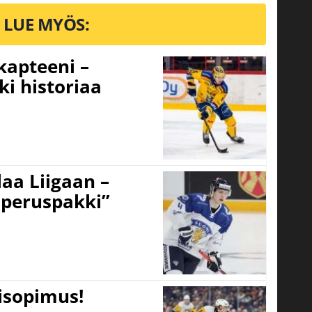
LUE MYÖS:
 kapteeni –
ki historiaa
aa Liigaan –
peruspakki”
tisopimus!