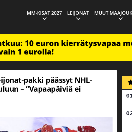
MM-KISAT 2027
LEIJONAT
MUUT MAAJOUK
jatkuu: 10 euron kierrätysvapaa m
vain 1 eurolla!
eijonat-pakki päässyt NHL-
luun – ”Vapaapäiviä ei