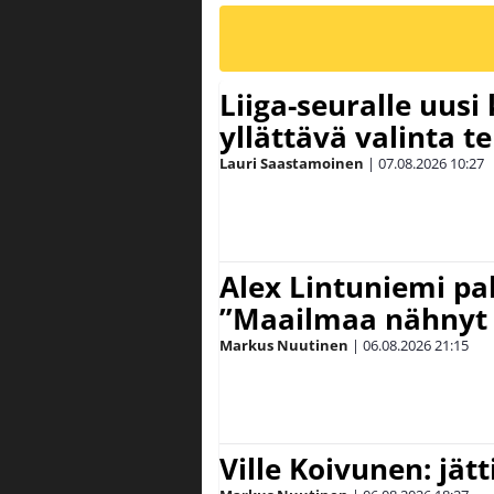
Liiga-seuralle uusi
yllättävä valinta te
Lauri Saastamoinen
|
07.08.2026
10:27
Alex Lintuniemi pal
”Maailmaa nähnyt 
Markus Nuutinen
|
06.08.2026
21:15
Ville Koivunen: jät