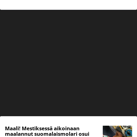
Maali! Mestiksessä aikoinaan
maalannut suomalaismolari osui