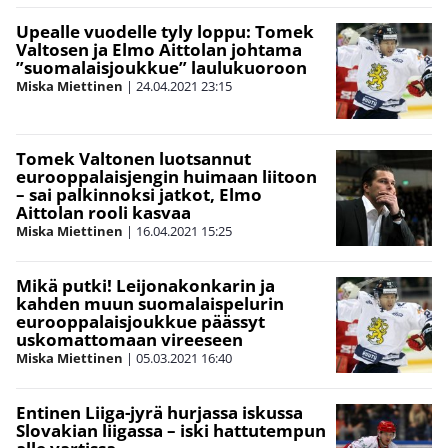
Upealle vuodelle tyly loppu: Tomek
Valtosen ja Elmo Aittolan johtama
”suomalaisjoukkue” laulukuoroon
Miska Miettinen
|
24.04.2021
23:15
Tomek Valtonen luotsannut
eurooppalaisjengin huimaan liitoon
– sai palkinnoksi jatkot, Elmo
Aittolan rooli kasvaa
Miska Miettinen
|
16.04.2021
15:25
Mikä putki! Leijonakonkarin ja
kahden muun suomalaispelurin
eurooppalaisjoukkue päässyt
uskomattomaan vireeseen
Miska Miettinen
|
05.03.2021
16:40
Entinen Liiga-jyrä hurjassa iskussa
Slovakian liigassa – iski hattutempun