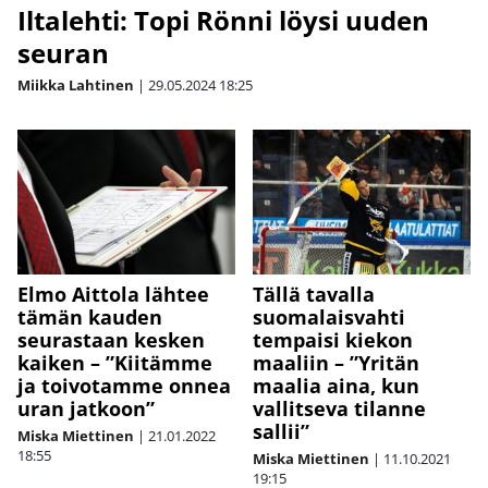
Iltalehti: Topi Rönni löysi uuden
seuran
Miikka Lahtinen
|
29.05.2024
18:25
Elmo Aittola lähtee
Tällä tavalla
tämän kauden
suomalaisvahti
seurastaan kesken
tempaisi kiekon
kaiken – ”Kiitämme
maaliin – ”Yritän
ja toivotamme onnea
maalia aina, kun
uran jatkoon”
vallitseva tilanne
sallii”
Miska Miettinen
|
21.01.2022
18:55
Miska Miettinen
|
11.10.2021
19:15