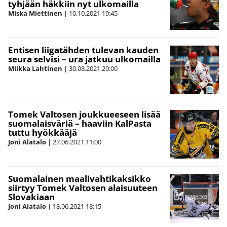
tyhjään häkkiin nyt ulkomailla
Miska Miettinen
|
10.10.2021
19:45
Entisen liigatähden tulevan kauden
seura selvisi – ura jatkuu ulkomailla
Miikka Lahtinen
|
30.08.2021
20:00
Tomek Valtosen joukkueeseen lisää
suomalaisväriä – haaviin KalPasta
tuttu hyökkääjä
Joni Alatalo
|
27.06.2021
11:00
Suomalainen maalivahtikaksikko
siirtyy Tomek Valtosen alaisuuteen
Slovakiaan
Joni Alatalo
|
18.06.2021
18:15