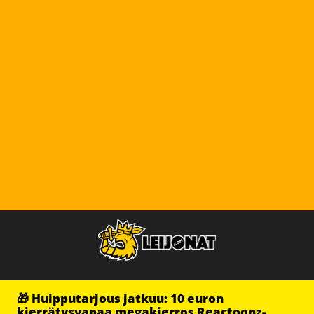
🎁 Huipputarjous jatkuu: 10 euron
kierrätysvapaa megakierros Reactoonz-