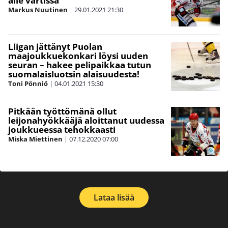
alle vartissa
Markus Nuutinen
|
29.01.2021
21:30
Liigan jättänyt Puolan
maajoukkuekonkari löysi uuden
seuran – hakee pelipaikkaa tutun
suomalaisluotsin alaisuudesta!
Toni Pönniö
|
04.01.2021
15:30
Pitkään työttömänä ollut
leijonahyökkääjä aloittanut uudessa
joukkueessa tehokkaasti
Miska Miettinen
|
07.12.2020
07:00
Lataa lisää