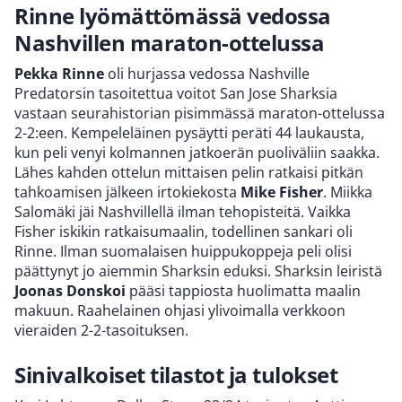
Rinne lyömättömässä vedossa
Nashvillen maraton-ottelussa
Pekka Rinne
oli hurjassa vedossa Nashville
Predatorsin tasoitettua voitot San Jose Sharksia
vastaan seurahistorian pisimmässä maraton-ottelussa
2-2:een. Kempeleläinen pysäytti peräti 44 laukausta,
kun peli venyi kolmannen jatkoerän puoliväliin saakka.
Lähes kahden ottelun mittaisen pelin ratkaisi pitkän
tahkoamisen jälkeen irtokiekosta
Mike Fisher
. Miikka
Salomäki jäi Nashvillellä ilman tehopisteitä. Vaikka
Fisher iskikin ratkaisumaalin, todellinen sankari oli
Rinne. Ilman suomalaisen huippukoppeja peli olisi
päättynyt jo aiemmin Sharksin eduksi. Sharksin leiristä
Joonas Donskoi
pääsi tappiosta huolimatta maalin
makuun. Raahelainen ohjasi ylivoimalla verkkoon
vieraiden 2-2-tasoituksen.
Sinivalkoiset tilastot ja tulokset