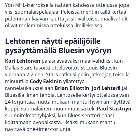
Yön NHL-kierroksella nähtiin kahdessa ottelussa jopa
viisi suomalaispelaajaa. Peleissä mentiin tällä kertaa
pidemmän kaavan kautta ja sinivalkoiset maalivahdit
olivat molemmissa otteluissa ilmiliekeissä.
Lehtonen näytti epäilijöille
pysäyttämällä Bluesin vyöryn
Kari Lehtonen
palasi avaavaksi maalivahdiksi, kun
Dallas Stars tasoitti otteluvoitot St Louis Bluesin
vieraana 2-2:een. Stars ratkaisi pelin jatkoajan toisella
minuutilla
Cody Eakinin
yllätettyä
rannelaukauksellaan
Brian Elliottin
.
Jori Lehterä
jäi
Bluesilla ilman tehoja. Lehtoselle kertyi ottelussa vain
24 torjuntaa, mutta mukaan mahtui hyvinkin näyttävä
koppi. Suomalainen muun muassa teki
Paul Stastnyn
suunnitelmat tyhjäksi, kun Blues-sentteri pääsi
koittamaan avopaikasta. Lisäksi mukaan mahtui
näyttävä one-timer-torjunta.