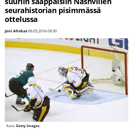
suuriin saappaisiin Nashvillen
seurahistorian pisimmässä
ottelussa
Joni Ahokas
06.05.2016
09:30
Kuva:
Getty Images