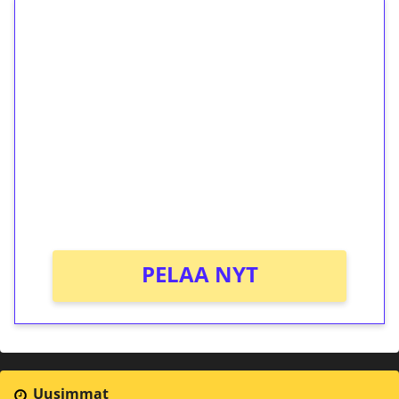
1€ = 10€ arvosta
ilmaiskierroksia ilman
kierrätystä!
Talleta 1€
Saat heti 50 ilmaiskierrosta Tuohi 1000 -
peliin (arvo 0,20€ per kierros)!
Ei kierrätysvaatimusta!
PELAA NYT
Uusimmat