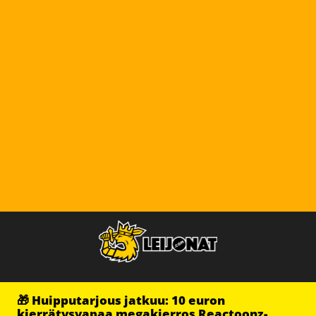
🎁 Huipputarjous jatkuu: 10 euron
kierrätysvapaa megakierros Reactoonz-