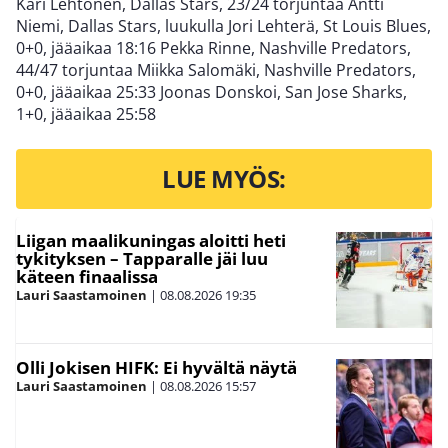
Kari Lehtonen, Dallas Stars, 23/24 torjuntaa Antti
Niemi, Dallas Stars, luukulla Jori Lehterä, St Louis Blues,
0+0, jääaikaa 18:16 Pekka Rinne, Nashville Predators,
44/47 torjuntaa Miikka Salomäki, Nashville Predators,
0+0, jääaikaa 25:33 Joonas Donskoi, San Jose Sharks,
1+0, jääaikaa 25:58
LUE MYÖS:
Liigan maalikuningas aloitti heti
tykityksen – Tapparalle jäi luu
käteen finaalissa
Lauri Saastamoinen
|
08.08.2026
19:35
Olli Jokisen HIFK: Ei hyvältä näytä
Lauri Saastamoinen
|
08.08.2026
15:57