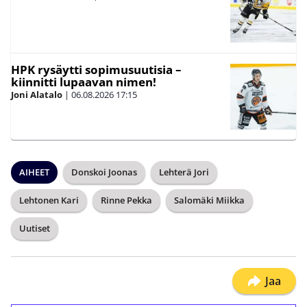
HPK rysäytti sopimusuutisia –
kiinnitti lupaavan nimen!
Joni Alatalo
|
06.08.2026
17:15
AIHEET
Donskoi Joonas
Lehterä Jori
Lehtonen Kari
Rinne Pekka
Salomäki Miikka
Uutiset
Jaa