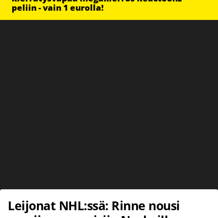
peliin - vain 1 eurolla!
Leijonat NHL:ssä: Rinne nousi