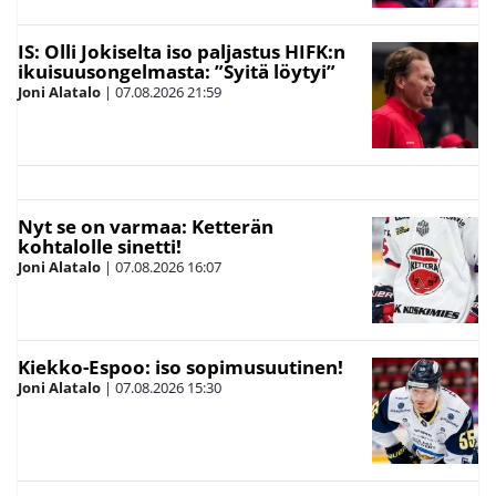
IS: Olli Jokiselta iso paljastus HIFK:n
ikuisuusongelmasta: ”Syitä löytyi”
Joni Alatalo
|
07.08.2026
21:59
Nyt se on varmaa: Ketterän
kohtalolle sinetti!
Joni Alatalo
|
07.08.2026
16:07
Kiekko-Espoo: iso sopimusuutinen!
Joni Alatalo
|
07.08.2026
15:30