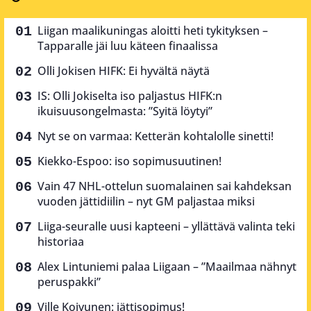
Liigan maalikuningas aloitti heti tykityksen –
Tapparalle jäi luu käteen finaalissa
Olli Jokisen HIFK: Ei hyvältä näytä
IS: Olli Jokiselta iso paljastus HIFK:n
ikuisuusongelmasta: ”Syitä löytyi”
Nyt se on varmaa: Ketterän kohtalolle sinetti!
Kiekko-Espoo: iso sopimusuutinen!
Vain 47 NHL-ottelun suomalainen sai kahdeksan
vuoden jättidiilin – nyt GM paljastaa miksi
Liiga-seuralle uusi kapteeni – yllättävä valinta teki
historiaa
Alex Lintuniemi palaa Liigaan – ”Maailmaa nähnyt
peruspakki”
Ville Koivunen: jättisopimus!