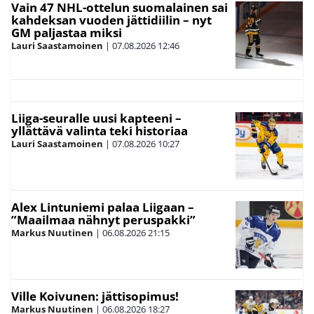
Vain 47 NHL-ottelun suomalainen sai
kahdeksan vuoden jättidiilin – nyt
GM paljastaa miksi
Lauri Saastamoinen
|
07.08.2026
12:46
Liiga-seuralle uusi kapteeni –
yllättävä valinta teki historiaa
Lauri Saastamoinen
|
07.08.2026
10:27
Alex Lintuniemi palaa Liigaan –
”Maailmaa nähnyt peruspakki”
Markus Nuutinen
|
06.08.2026
21:15
Ville Koivunen: jättisopimus!
Markus Nuutinen
|
06.08.2026
18:27