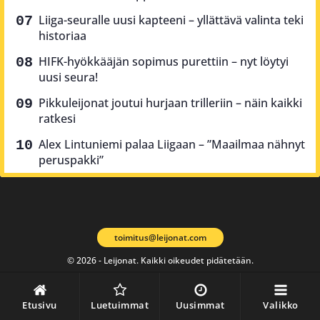
Liiga-seuralle uusi kapteeni – yllättävä valinta teki
historiaa
HIFK-hyökkääjän sopimus purettiin – nyt löytyi
uusi seura!
Pikkuleijonat joutui hurjaan trilleriin – näin kaikki
ratkesi
Alex Lintuniemi palaa Liigaan – ”Maailmaa nähnyt
peruspakki”
toimitus@leijonat.com
© 2026 - Leijonat. Kaikki oikeudet pidätetään.
Etusivu
Luetuimmat
Uusimmat
Valikko