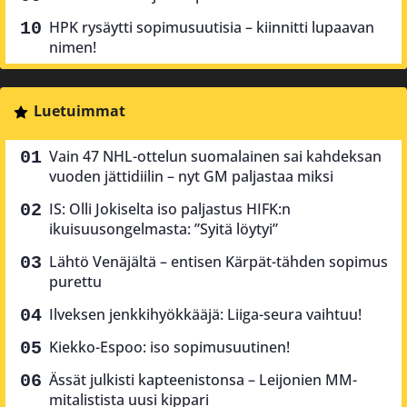
HPK rysäytti sopimusuutisia – kiinnitti lupaavan
nimen!
Luetuimmat
Vain 47 NHL-ottelun suomalainen sai kahdeksan
vuoden jättidiilin – nyt GM paljastaa miksi
IS: Olli Jokiselta iso paljastus HIFK:n
ikuisuusongelmasta: ”Syitä löytyi”
Lähtö Venäjältä – entisen Kärpät-tähden sopimus
purettu
Ilveksen jenkkihyökkääjä: Liiga-seura vaihtuu!
Kiekko-Espoo: iso sopimusuutinen!
Ässät julkisti kapteenistonsa – Leijonien MM-
mitalistista uusi kippari