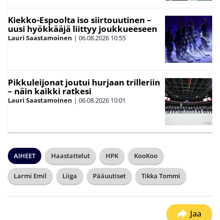
Kiekko-Espoolta iso siirtouutinen –
uusi hyökkääjä liittyy joukkueeseen
Lauri Saastamoinen
|
06.08.2026
10:55
Pikkuleijonat joutui hurjaan trilleriin
– näin kaikki ratkesi
Lauri Saastamoinen
|
06.08.2026
10:01
AIHEET
Haastattelut
HPK
KooKoo
Larmi Emil
Liiga
Pääuutiset
Tikka Tommi
Jaa