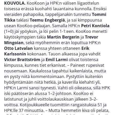
KOUVOLA.
KooKoon ja HPK:n välisen liigaottelun
toisessa erässä kuohahti lauantaina kunnolla. Ensiksi
vieraiden pahapoika, tappelijanakin tunnettu
Tommi
Tikka
taklasi
Teemu Engbergiä
, ja sai kimppuunsa
usean KooKoo-pelaajan. Samalla HPK:n
Petri Kontiola
(1+0) jäi ypöyksin, ja löi pelin 1-1:een. KooKoo menetti
käytöskymppien takia
Martin Bergerin
ja
Trevor
Mingoian
, sekä myöhemmin erän loputtua HPK:n
Otto Latvalan
kanssa yhteen ottaneen
Erik
Karlssonin
kokonaan. Tauon alkaessa jopa vahdit
Victor Brattström
ja
Emil Larmi
olivat toistensa
kimpussa, kunnes tiet erkanivat. – Paineet rupesivat
nousemaan. Kaukalossa tapahtui kaikenlaista, mutta
en pysty niitä kommentoimaan. Pystyttiin kuitenkin
hyödyntämään niitä hetkiä, ja kaverilla kiehahti yli,
HPK:n Larmi sanoi tyynesti. Vahti oli oikeassa, sillä HPK
iski päätöserän alussa 1–2-johtoon. KooKoo ei
latistunut ja juhli voittolaukauskisan jälkeen 3–2-
voittoa. Kotijoukkueelle tuomittiin rangaistuksia 51 ja
HPK:lle 37 minuuttia. – Mutta hemmetin kiva oli pelata,