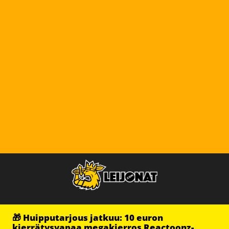
🎁 Huipputarjous jatkuu: 10 euron
kierrätysvapaa megakierros Reactoonz-