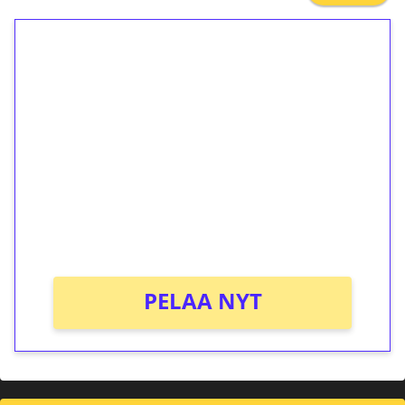
1€ = 10€ arvosta
ilmaiskierroksia ilman
kierrätystä!
Talleta 1€
Saat heti 50 ilmaiskierrosta Tuohi 1000 -
peliin (arvo 0,20€ per kierros)!
Ei kierrätysvaatimusta!
PELAA NYT