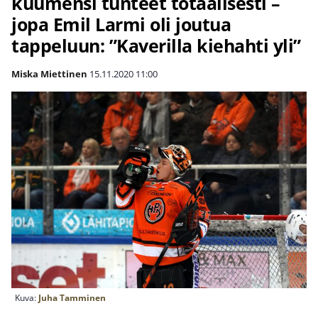
kuumensi tunteet totaalisesti –
jopa Emil Larmi oli joutua
tappeluun: ”Kaverilla kiehahti yli”
Miska Miettinen
15.11.2020
11:00
Kuva:
Juha Tamminen