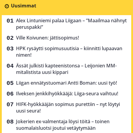
Uusimmat
Alex Lintuniemi palaa Liigaan – ”Maailmaa nähnyt
peruspakki”
Ville Koivunen: jättisopimus!
HPK rysäytti sopimusuutisia – kiinnitti lupaavan
nimen!
Ässät julkisti kapteenistonsa – Leijonien MM-
mitalistista uusi kippari
Liigan ennätystuomari Antti Boman: uusi työ!
Ilveksen jenkkihyökkääjä: Liiga-seura vaihtuu!
HIFK-hyökkääjän sopimus purettiin – nyt löytyi
uusi seura!
Jokerien ex-valmentaja löysi töitä – toinen
suomalaisluotsi joutui vetäytymään