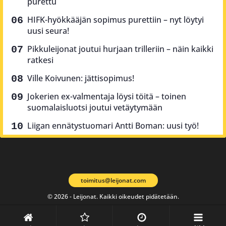
purettu
HIFK-hyökkääjän sopimus purettiin – nyt löytyi
uusi seura!
Pikkuleijonat joutui hurjaan trilleriin – näin kaikki
ratkesi
Ville Koivunen: jättisopimus!
Jokerien ex-valmentaja löysi töitä – toinen
suomalaisluotsi joutui vetäytymään
Liigan ennätystuomari Antti Boman: uusi työ!
toimitus@leijonat.com
© 2026 - Leijonat. Kaikki oikeudet pidätetään.