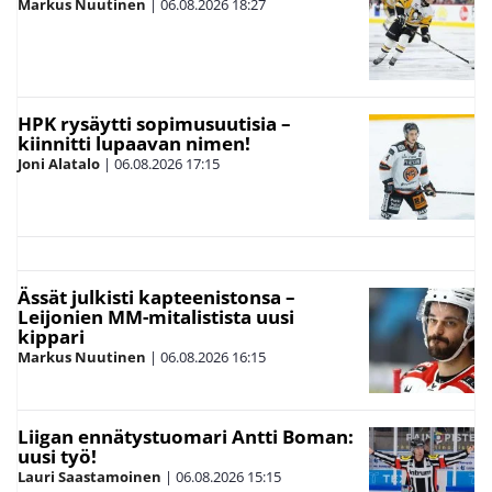
Markus Nuutinen
|
06.08.2026
18:27
HPK rysäytti sopimusuutisia –
kiinnitti lupaavan nimen!
Joni Alatalo
|
06.08.2026
17:15
Ässät julkisti kapteenistonsa –
Leijonien MM-mitalistista uusi
kippari
Markus Nuutinen
|
06.08.2026
16:15
Liigan ennätystuomari Antti Boman:
uusi työ!
Lauri Saastamoinen
|
06.08.2026
15:15