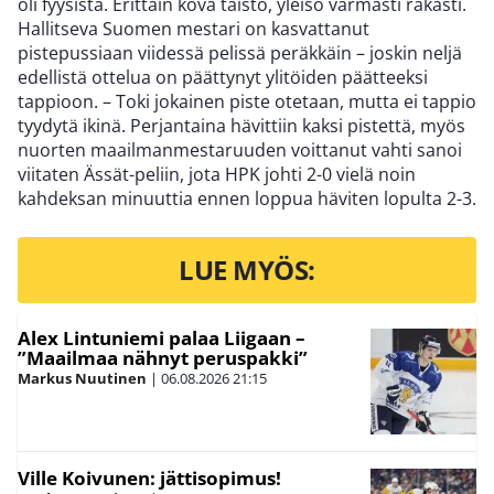
oli fyysistä. Erittäin kova taisto, yleisö varmasti rakasti.
Hallitseva Suomen mestari on kasvattanut
pistepussiaan viidessä pelissä peräkkäin – joskin neljä
edellistä ottelua on päättynyt ylitöiden päätteeksi
tappioon. – Toki jokainen piste otetaan, mutta ei tappio
tyydytä ikinä. Perjantaina hävittiin kaksi pistettä, myös
nuorten maailmanmestaruuden voittanut vahti sanoi
viitaten Ässät-peliin, jota HPK johti 2-0 vielä noin
kahdeksan minuuttia ennen loppua häviten lopulta 2-3.
LUE MYÖS:
Alex Lintuniemi palaa Liigaan –
”Maailmaa nähnyt peruspakki”
Markus Nuutinen
|
06.08.2026
21:15
Ville Koivunen: jättisopimus!