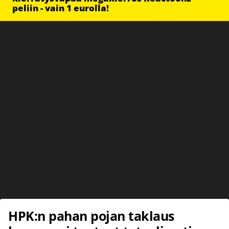
peliin - vain 1 eurolla!
HPK:n pahan pojan taklaus