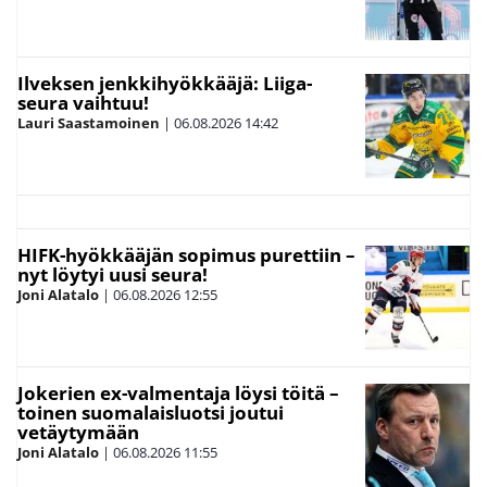
Ilveksen jenkkihyökkääjä: Liiga-
seura vaihtuu!
Lauri Saastamoinen
|
06.08.2026
14:42
HIFK-hyökkääjän sopimus purettiin –
nyt löytyi uusi seura!
Joni Alatalo
|
06.08.2026
12:55
Jokerien ex-valmentaja löysi töitä –
toinen suomalaisluotsi joutui
vetäytymään
Joni Alatalo
|
06.08.2026
11:55