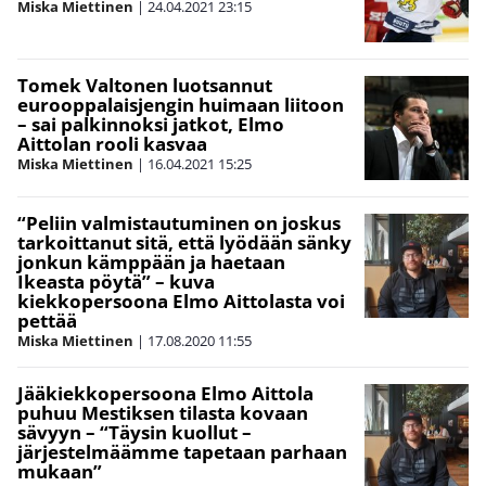
Miska Miettinen
|
24.04.2021
23:15
Tomek Valtonen luotsannut
eurooppalaisjengin huimaan liitoon
– sai palkinnoksi jatkot, Elmo
Aittolan rooli kasvaa
Miska Miettinen
|
16.04.2021
15:25
“Peliin valmistautuminen on joskus
tarkoittanut sitä, että lyödään sänky
jonkun kämppään ja haetaan
Ikeasta pöytä” – kuva
kiekkopersoona Elmo Aittolasta voi
pettää
Miska Miettinen
|
17.08.2020
11:55
Jääkiekkopersoona Elmo Aittola
puhuu Mestiksen tilasta kovaan
sävyyn – “Täysin kuollut –
järjestelmäämme tapetaan parhaan
mukaan”