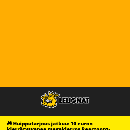
🎁 Huipputarjous jatkuu: 10 euron
kierrätysvapaa megakierros Reactoonz-