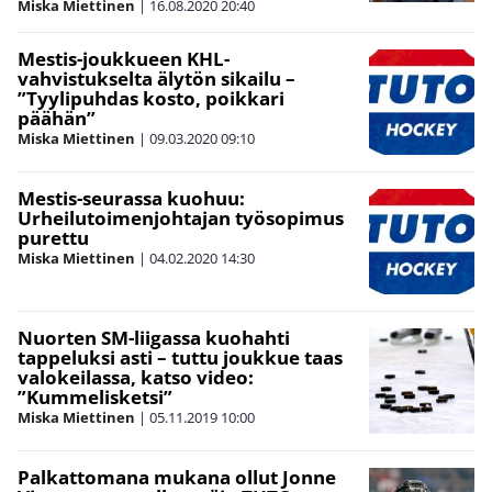
Miska Miettinen
|
16.08.2020
20:40
Mestis-joukkueen KHL-
vahvistukselta älytön sikailu –
”Tyylipuhdas kosto, poikkari
päähän”
Miska Miettinen
|
09.03.2020
09:10
Mestis-seurassa kuohuu:
Urheilutoimenjohtajan työsopimus
purettu
Miska Miettinen
|
04.02.2020
14:30
Nuorten SM-liigassa kuohahti
tappeluksi asti – tuttu joukkue taas
valokeilassa, katso video:
”Kummelisketsi”
Miska Miettinen
|
05.11.2019
10:00
Palkattomana mukana ollut Jonne