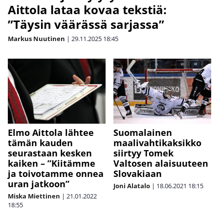
Aittola lataa kovaa tekstiä:
”Täysin väärässä sarjassa”
Markus Nuutinen
|
29.11.2025
18:45
Elmo Aittola lähtee
Suomalainen
tämän kauden
maalivahtikaksikko
seurastaan kesken
siirtyy Tomek
kaiken – ”Kiitämme
Valtosen alaisuuteen
ja toivotamme onnea
Slovakiaan
uran jatkoon”
Joni Alatalo
|
18.06.2021
18:15
Miska Miettinen
|
21.01.2022
18:55