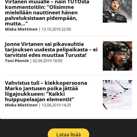
Virtanen muualle – näin TUTOsta
kommentoitiin: ”Olisimme
mielellään nauttineet hänen
palveluksistaan pidempään,
mutta…”
Miska Miettinen
|
13.10.2019
22:00
Jonne Virtanen sai pikavauhtia
tarjouksen uudesta pelipaikasta – ei
tarvitsisi edes muuttaa Turusta!
Toni Pönniö
|
02.09.2019
18:00
Vahvistus tuli – kiekkopersoona
Marko Jantusen poika jättää
liigajoukkueen: ”Kaikki
huippupelaajan elementit”
Miska Miettinen
|
13.08.2019
14:25
Lataa lisää