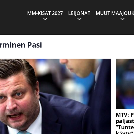
MM-KISAT 2027
LEIJONAT
MUUT MAAJOUK
urminen Pasi
MTV: P
paljast
”Tunte
käyty”