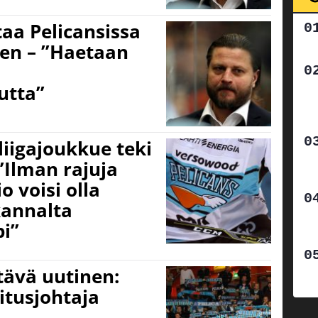
aa Pelicansissa
ken – ”Haetaan
utta”
liigajoukkue teki
”Ilman rajuja
o voisi olla
kannalta
pi”
ttävä uutinen:
itusjohtaja