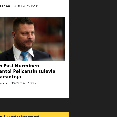
rtanen
|
30.03.2025
19:31
in Pasi Nurminen
toi Pelicansin tulevia
karsintoja
mala
|
30.03.2025
13:37