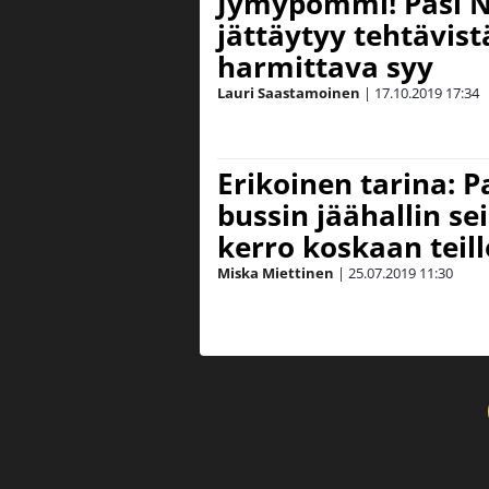
Jymypommi! Pasi 
jättäytyy tehtävist
harmittava syy
Lauri Saastamoinen
|
17.10.2019
17:34
Erikoinen tarina: 
bussin jäähallin s
kerro koskaan teil
Miska Miettinen
|
25.07.2019
11:30