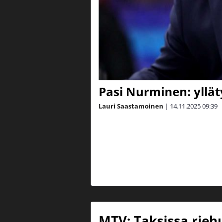
Pasi Nurminen: yllät
Lauri Saastamoinen
|
14.11.2025
09:39
MTV: Taksissa rieh