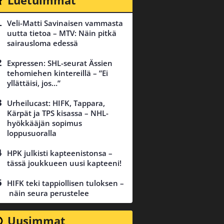
Luetuimmat
Veli-Matti Savinaisen vammasta
uutta tietoa – MTV: Näin pitkä
sairausloma edessä
Expressen: SHL-seurat Ässien
tehomiehen kintereillä – ”Ei
yllättäisi, jos…”
Urheilucast: HIFK, Tappara,
Kärpät ja TPS kisassa – NHL-
hyökkääjän sopimus
loppusuoralla
HPK julkisti kapteenistonsa –
tässä joukkueen uusi kapteeni!
HIFK teki tappiollisen tuloksen –
näin seura perustelee
Uusimmat