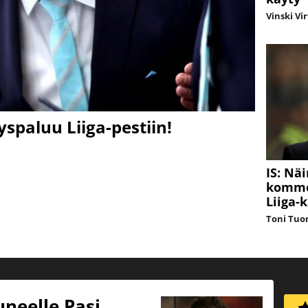
Vinski Vi
yspaluu Liiga-pestiin!
IS: Nä
kommen
Liiga-
Toni Tuo
uneelle Pasi