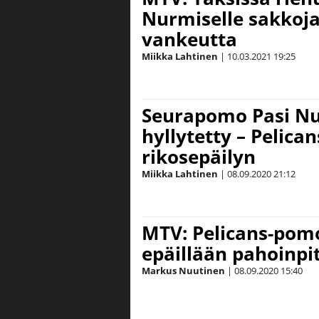
Nurmiselle sakkoja 
vankeutta
Miikka Lahtinen
|
10.03.2021
19:25
Seurapomo Pasi N
hyllytetty – Pelica
rikosepäilyn
Miikka Lahtinen
|
08.09.2020
21:12
MTV: Pelicans-pom
epäillään pahoinpi
Markus Nuutinen
|
08.09.2020
15:40