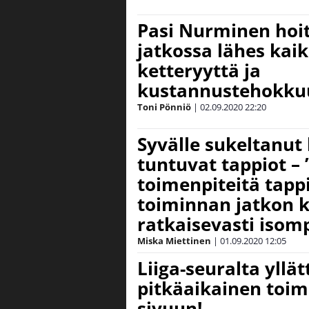
Pasi Nurminen hoit
jatkossa lähes kai
ketteryyttä ja
kustannustehokku
Toni Pönniö
|
02.09.2020
22:20
Syvälle sukeltanut 
tuntuvat tappiot – 
toimenpiteitä tappi
toiminnan jatkon 
ratkaisevasti isom
Miska Miettinen
|
01.09.2020
12:05
Liiga-seuralta yllä
pitkäaikainen toim
sivuun!