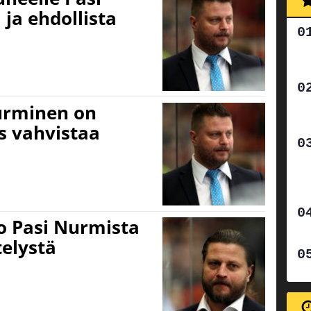
ja ehdollista
urminen on
ns vahvistaa
o Pasi Nurmista
telystä