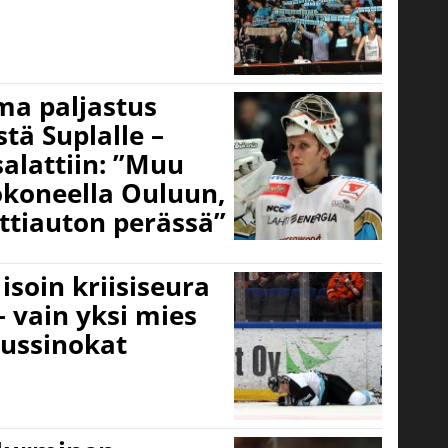
ma paljastus
tä Suplalle –
alattiin: ”Muu
okoneella Ouluun,
ettiauton perässä”
isoin kriisiseura
– vain yksi mies
pussinokat