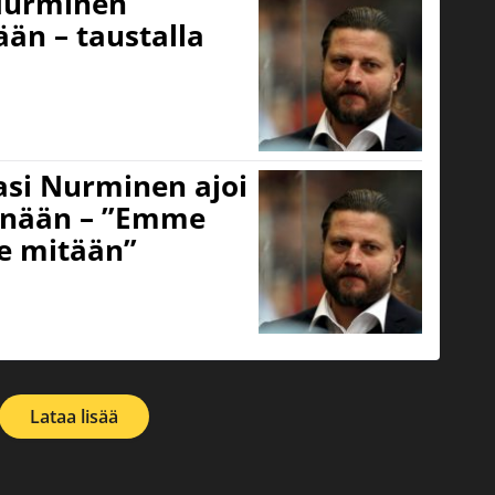
Nurminen
ään – taustalla
Pasi Nurminen ajoi
einään – ”Emme
le mitään”
Lataa lisää